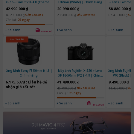
XF 16-50mm f/2.8-4.8 (Charcoal
Edition (White) | Chính Hãng
+ Lens Tamron 
Silver) | Chính hãng
G2 | Chí
42.990.000 ₫
20.990.000 ₫
58.880.000 ₫
46.290.000 ₫
23.980.000 ₫
67.490.000 ₫
GIẢM 3.300.000 ₫
GIẢM 2.990.000 ₫
GIẢM 
Còn lại:
25 ngày
+ So sánh
+ So sánh
+ So sánh
690.000đ
GIÁ CÓ GIẢM
Ống kính Sony FE 50mm f/1.8 |
Máy ảnh Fujifilm X-S20 + Lens
Ống kính Fujifilm
Chính hãng
XF 16-50mm F/2.8-4.8 | Chính
WR (Black) |
Hãng
6.175.637đ : Liên hệ để
41.490.000 ₫
9.490.000 ₫
nhận giá rất tốt
46.490.000 ₫
11.490.000 ₫
GIẢM 5.000.000 ₫
GIẢM 
Còn lại:
25 ngày
+ So sánh
+ So sánh
+ So sánh
190.000đ