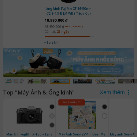
Ống kính Fujifilm XF 16-50mm
f/2.8-4.8 R LM WR ( Tách Kit )
10.990.000 ₫
18.490.000 ₫
GIẢM 7.500.000 ₫
Còn lại:
25 ngày
+ So sánh
Top "Máy Ảnh & Ống kính"
Xem thêm
SẢN PHẨM HOT
Máy ảnh Fujifilm X-T50 + Lens
Máy Ảnh Sony ZV-1 II Dear Me
Máy ảnh Sony Al