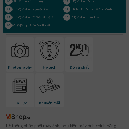
(KH) VJShop Nha Trang
(LĐ) VJShop Đà Lạt
10
11
(HCM) VJShop Nguyễn Cư Trinh
(HCM ) DJI Store Hồ Chí Minh
12
13
(HCM) VJShop Xô Viết Nghệ Tĩnh
(CT) VJShop Cần Thơ
14
15
(ĐL) VJShop Buôn Ma Thuột
16
Photography
Hi-tech
Đồ cũ chất
Tin Tức
Khuyến mãi
Hệ thống phân phối máy ảnh, phụ kiện máy ảnh chính hãng