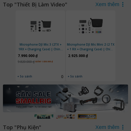
Top "Thiết Bị Làm Video"
Xem thêm
Microphone DJI Mic 3 (2TX +
Microphone DJI Mic Mini 2 (2 TX
1RX + Charging Case) | Chính
+ 1 RX + Charging Case) | Chính
Hãng
hãng
7.990.000 ₫
2.925.000 ₫
9.820.000 ₫
GIẢM 1.830.000 ₫
0
+ So sánh
+ So sánh
Top "Phụ Kiện"
Xem thêm