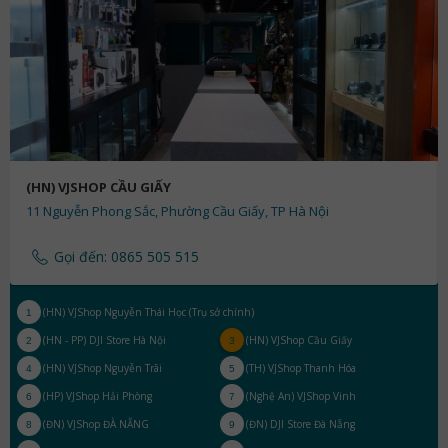
(HN) VJSHOP CẦU GIẤY
11 Nguyễn Phong Sắc, Phường Cầu Giấy, TP Hà Nội
Gọi đến:
0865 505 515
(HN) VJShop Nguyễn Thái Học (Trụ sở chính)
1
(HN - PP) DJI Store Hà Nội
(HN) VJShop Cầu Giấy
2
3
(HN) VJShop Nguyễn Trãi
(TH) VJShop Thanh Hóa
4
5
(HP) VJShop Hải Phòng
(Nghệ An) VJShop Vinh
6
7
(ĐN) VJShop ĐÀ NẴNG
(ĐN) DJI Store Đà Nẵng
8
9