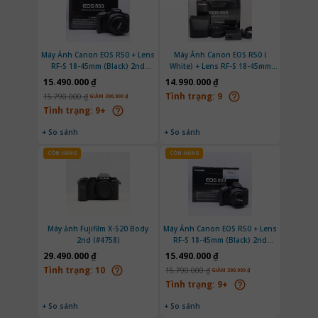
Máy Ảnh Canon EOS R50 + Lens
Máy Ảnh Canon EOS R50 (
RF-S 18-45mm (Black) 2nd
White) + Lens RF-S 18-45mm
(#5950/9520)
2nd (#4032/1272)
15.490.000 ₫
14.990.000 ₫
Tình trạng:
9
15.790.000 ₫
GIẢM 300.000 ₫
Tình trạng:
9+
+ So sánh
+ So sánh
CÒN HÀNG
CÒN HÀNG
Máy ảnh Fujifilm X-S20 Body
Máy Ảnh Canon EOS R50 + Lens
2nd (#4758)
RF-S 18-45mm (Black) 2nd
(#2529/7559)
29.490.000 ₫
15.490.000 ₫
Tình trạng:
10
15.790.000 ₫
GIẢM 300.000 ₫
Tình trạng:
9+
+ So sánh
+ So sánh