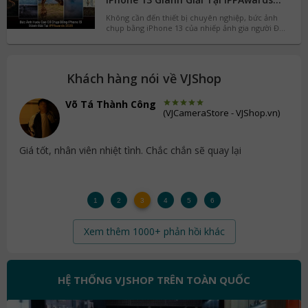
những gì? Hãy cùng VJShop.vn tìm hiểu chi tiết
2026
Không cần đến thiết bị chuyên nghiệp, bức ảnh
trong bài viết dưới đây.
chụp bằng iPhone 13 của nhiếp ảnh gia người Đức
Marcel Ohneberger vẫn có thể chinh phục ban
giám khảo của IPPAwards 2026, một trong những
cuộc thi nhiếp ảnh lâu đời nhất thế giới. Hãy cùng
VJShop.vn chiêm ngưỡng tác phẩm đầy hài hước
Khách hàng nói về VJShop
nhưng cũng không kém phần ấn tượng cùng
những bức ảnh đoạt giải khác trong bài viết dưới
đây.
Võ Tá Thành Công
(
VJCameraStore - VJShop.vn
)
, sẽ
Giá tốt, nhân viên nhiệt tình. Chắc chắn sẽ quay lại
Dịch
1
2
3
4
5
6
Xem thêm 1000+ phản hồi khác
HỆ THỐNG VJSHOP TRÊN TOÀN QUỐC