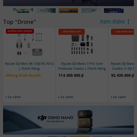
Top "Drone"
Xem thêm
KHÔNG KINH DOANH
SẢN PHẨM HOT
SẢN PHẨM HOT
Flycam DJI Mini 4K (+DJI RC-N1C)
Flycam DJI Mavic 3 Pro Cine
Flycam DJI Mavic 
| Chính Hãng
Premium Combo | Chính Hãng
Combo (+ DJI RC
Hãn
Không kinh doanh
114.300.000 ₫
92.430.000 ₫
+ So sánh
+ So sánh
+ So sánh