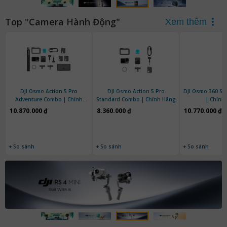
Top "Camera Hành Động"
Xem thêm
DJI Osmo Action 5 Pro
DJI Osmo Action 5 Pro
DJI Osmo 360 S
Adventure Combo | Chính
Standard Combo | Chính Hãng
| Chính
Hãng
10.870.000 ₫
8.360.000 ₫
10.770.000 ₫
+ So sánh
+ So sánh
+ So sánh