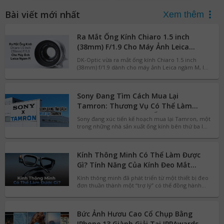
Bài viết mới nhất
Xem thêm
Ra Mắt Ống Kính Chiaro 1.5 inch
(38mm) F/1.9 Cho Máy Ảnh Leica
Ngàm M
DK-Optic vừa ra mắt ống kính Chiaro 1.5 inch
(38mm) f/1.9 dành cho máy ảnh Leica ngàm M, lấy
cảm hứng từ huyền thoại Dallmeyer Super Six của
thập niên 1930. Sản phẩm kế thừa khẩu độ f/1.9,
tái hiện chất ảnh cổ điển với hiệu ứng bokeh đậm
Sony Đang Tìm Cách Mua Lại
chất hội họa và vẫn sử dụng đơn vị inch để giữ
nguyên cách gọi truyền thống của phiên bản gốc.
Tamron: Thương Vụ Có Thể Làm
Thay Đổi Thị Trường Ống Kính
Sony đang xúc tiến kế hoạch mua lại Tamron, một
trong những nhà sản xuất ống kính bên thứ ba lớn
nhất thế giới. Sau nhiều đồn đoán, Tamron đã
chính thức xác nhận hãng đã nhận được đề nghị
mua lại từ Sony. Nếu thương vụ hoàn tất, đây có
Kính Thông Minh Có Thể Làm Được
thể trở thành một trong những sự kiện đáng chú ý
nhất của ngành nhiếp ảnh trong nhiều năm trở lại
Gì? Tính Năng Của Kính Đeo Mắt
đây, đặc biệt với người dùng Sony, Nikon, Canon
Thông Minh Hiện Đại
Kính thông minh đã phát triển từ một thiết bị đeo
và Fujifilm.
đơn thuần thành một “trợ lý” có thể đồng hành
trong nhiều tình huống hằng ngày. Nhờ sự kết hợp
giữa AI, camera, màn hình AR và các cảm biến tích
hợp, kính thông minh đang mở ra nhiều khả năng
Bức Ảnh Hươu Cao Cổ Chụp Bằng
hơn nữa, phục vụ vô số nhu cầu của người dùng.
Cụ thể hơn, kính thông minh có thể làm được
IPhone 13 Giành Giải Tại IPPAwards