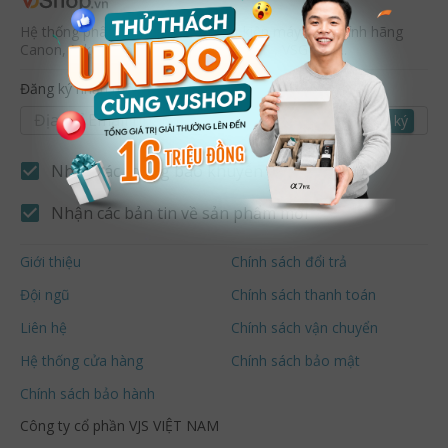
Hệ thống phân phối máy ảnh, phụ kiện máy ảnh chính hãng
Canon, Nikon, Sony, Fujifilm, DJI , K&F , VSGO ........
Đăng ký nhận thông báo từ VJ
Đăng ký
Nhận các thông báo khuyễn mãi mới
Nhận các bản tin về sản phẩm mới
Giới thiệu
Chính sách đổi trả
Đội ngũ
Chính sách thanh toán
Liên hệ
Chính sách vận chuyển
Hệ thống cửa hàng
Chính sách bảo mật
Chính sách bảo hành
Công ty cổ phần VJS VIỆT NAM