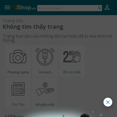
VJShop.vn
Skip
to
Bạn
content
muốn
mua
Trang chủ
gì...
Không tìm thấy trang
Trang bạn yêu cầu không tồn tại hoặc đã bị xóa khỏi hệ
thống.
Photography
Hi-tech
Đồ cũ chất
Tin Tức
Khuyến mãi