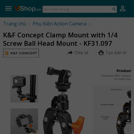
Skip
to
Bạn
content
muốn
mua
Trang chủ
›
Phụ Kiện Action Camera
›
gì...
K&F Concept Clamp Mount with 1/4
Screw Ball Head Mount - KF31.097
Chia sẻ
Tạo bản in