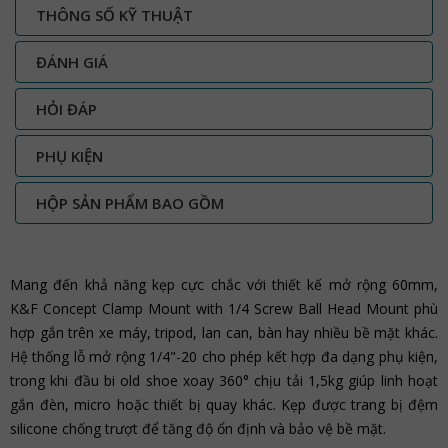
THÔNG SỐ KỸ THUẬT
ĐÁNH GIÁ
HỎI ĐÁP
PHỤ KIỆN
HỘP SẢN PHẨM BAO GỒM
Mang đến khả năng kẹp cực chắc với thiết kế mở rộng 60mm,
K&F Concept Clamp Mount with 1/4 Screw Ball Head Mount phù
hợp gắn trên xe máy, tripod, lan can, bàn hay nhiều bề mặt khác.
Hệ thống lỗ mở rộng 1/4"-20 cho phép kết hợp đa dạng phụ kiện,
trong khi đầu bi old shoe xoay 360° chịu tải 1,5kg giúp linh hoạt
gắn đèn, micro hoặc thiết bị quay khác. Kẹp được trang bị đệm
silicone chống trượt để tăng độ ổn định và bảo vệ bề mặt.