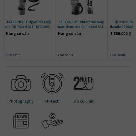
K&F CONCEPT Ngàm mở rộng
K&F CONCEPT Khung mở rộng
DJI Osmo Pocke
cho DJI Pocket 3/4 - KF20.0023 |
nam châm cho DJI Pocket 3/4 -
Handle 1080mAh
Chính hãng
KF20.0021 | Chính hãng
Hàng có sẵn
Hàng có sẵn
1.350.000 ₫
+ So sánh
+ So sánh
+ So sánh
Photography
Hi-tech
Đồ cũ chất