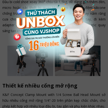
Đầu bi cold shoe xoay 360° chịu tải 1,5kg, dễ dàng gắn thêm đèn,
micro hoặc các thiết bị quay khác. Kẹp tích hợp đệm silicone
chống trượt, bảo vệ bề mặt và tăng độ ổn định. Tay nắm răng
cưa cho phép tháo lắp nhanh chóng bằng một tay, đi kèm
adapter hỗ trợ
camera hành động
, mang đến nhiều góc quay
sáng tạo cho người dùng.
Thiết kế nhiều cổng mở rộng
K&F Concept Clamp Mount with 1/4 Screw Ball Head Mount sở
hữu nhiều cổng mở rộng 1/4"-20 trên phần kẹp chắc chắn, cho
phép kết hợp với nhiều loại đầu bi, tay gắn và phụ kiện khác nhau.