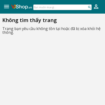
VJShop.vn
Skip
to
Bạn
content
muốn
mua
Không tìm thấy trang
gì...
Trang bạn yêu cầu không tồn tại hoặc đã bị xóa khỏi hệ
thống.