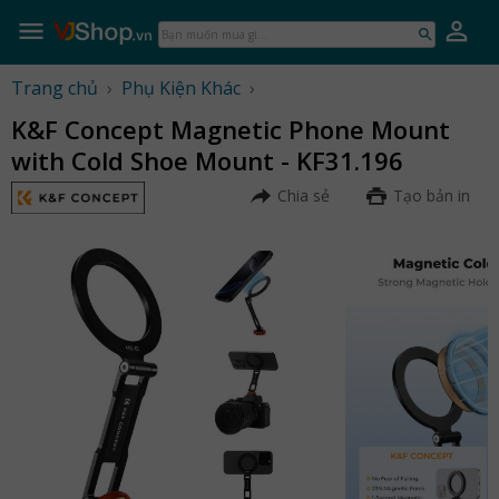
Skip
to
Bạn
content
muốn
mua
Trang chủ
›
Phụ Kiện Khác
›
gì...
K&F Concept Magnetic Phone Mount
with Cold Shoe Mount - KF31.196
Chia sẻ
Tạo bản in