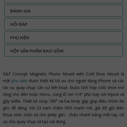
ĐÁNH GIÁ
HỎI ĐÁP
PHỤ KIỆN
HỘP SẢN PHẨM BAO GỒM
K&F Concept Magnetic Phone Mount with Cold Shoe Mount là
một
phụ kiện
được thiết kế tối ưu cho người dùng iPhone và các
tác vụ quay chụp cần sự linh hoạt. Được tích hợp cold shoe mở
rộng cho đèn hoặc micro, cùng lỗ ren 1/4" phù hợp với tripod và
gậy selfie. Thiết kế xoay 180° và hai khớp gập giúp điều chỉnh đa
góc dễ dàng. Với 23 nam châm N55 mạnh mẽ, giá đỡ giữ điện
thoại chắc chắn và cho phép gắn - tháo nhanh bằng một tay, tối
ưu cho quay chụp và tạo nội dung.