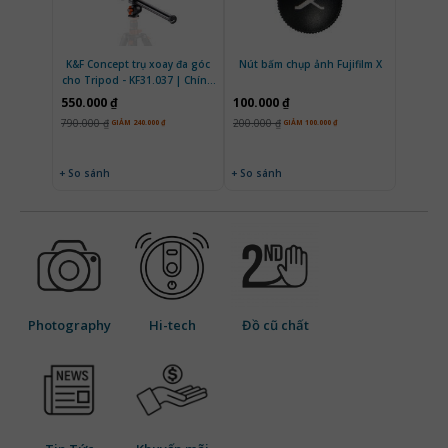
K&F Concept trụ xoay đa góc
Nút bấm chụp ảnh Fujifilm X
cho Tripod - KF31.037 | Chính
Hãng
550.000 ₫
100.000 ₫
790.000 ₫
200.000 ₫
GIẢM 240.000 ₫
GIẢM 100.000 ₫
+ So sánh
+ So sánh
Photography
Hi-tech
Đồ cũ chất