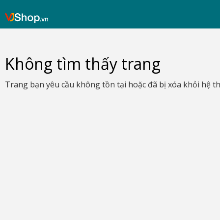
Skip
VJShop.vn
to
content
Không tìm thấy trang
Trang bạn yêu cầu không tồn tại hoặc đã bị xóa khỏi hệ t