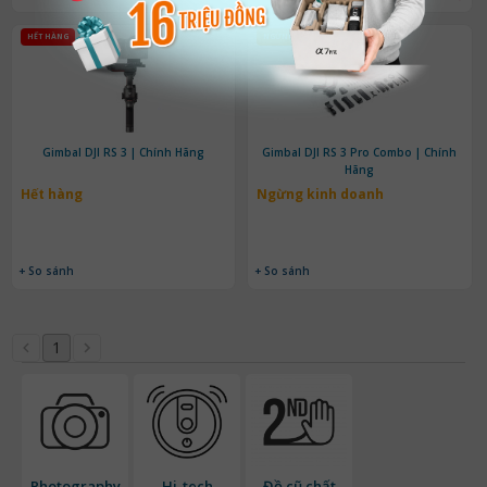
HẾT HÀNG
NGỪNG KINH DOANH
Gimbal DJI RS 3 | Chính Hãng
Gimbal DJI RS 3 Pro Combo | Chính
Hãng
Hết hàng
Ngừng kinh doanh
+ So sánh
+ So sánh
1
Photography
Hi-tech
Đồ cũ chất