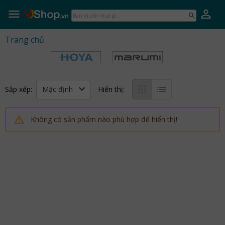
VJShop.vn
Skip
to
Bạn
content
muốn
mua
Trang chủ
gì...
Mặc định
Sắp xếp:
Hiển thị:
Không có sản phẩm nào phù hợp để hiển thị!