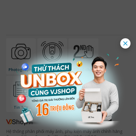
Photography
Hi-tech
Đồ cũ chất
Tin Tức
Khuyến mãi
Hệ thống phân phối máy ảnh, phụ kiện máy ảnh chính hãng