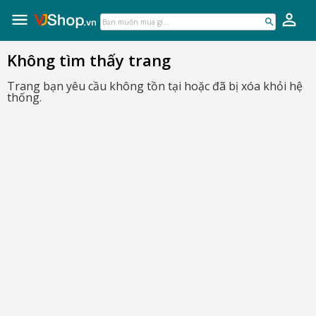
VJShop.vn
Skip
to
Bạn
content
muốn
mua
Không tìm thấy trang
gì...
Trang bạn yêu cầu không tồn tại hoặc đã bị xóa khỏi hệ
thống.