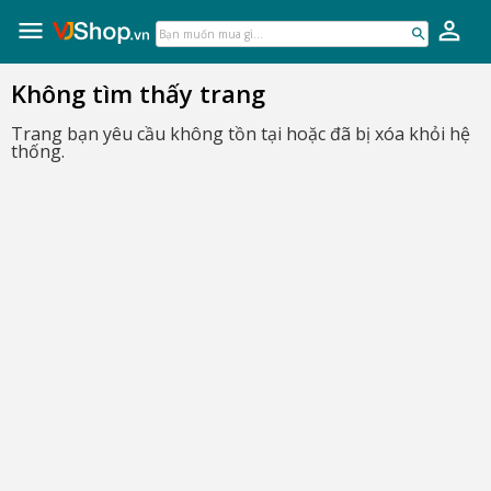
VJShop.vn
Skip
to
Bạn
content
muốn
mua
Không tìm thấy trang
gì...
Trang bạn yêu cầu không tồn tại hoặc đã bị xóa khỏi hệ
thống.