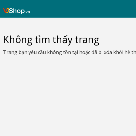
Skip
VJShop.vn
to
content
Không tìm thấy trang
Trang bạn yêu cầu không tồn tại hoặc đã bị xóa khỏi hệ t