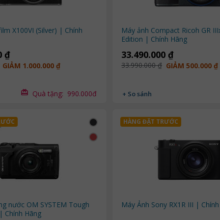
ilm X100VI (Silver) | Chính
Máy ảnh Compact Ricoh GR III
Edition | Chính Hãng
0 ₫
33.490.000 ₫
33.990.000 ₫
GIẢM 1.000.000 ₫
GIẢM 500.000 ₫
Quà tặng:
990.000đ
+ So sánh
RƯỚC
HÀNG ĐẶT TRƯỚC
ống nước OM SYSTEM Tough
Máy Ảnh Sony RX1R III | Chín
 | Chính Hãng