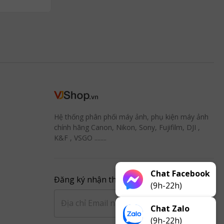
Hệ thống phân phối máy ảnh, phụ kiện máy ảnh
chính hãng Canon, Nikon, Sony, Fujifilm, DJI ,
K&F , VSGO ........
Chat Facebook
Đăng ký nhận thông báo từ VJ
(9h-22h)
Đăng ký
Chat Zalo
(9h-22h)