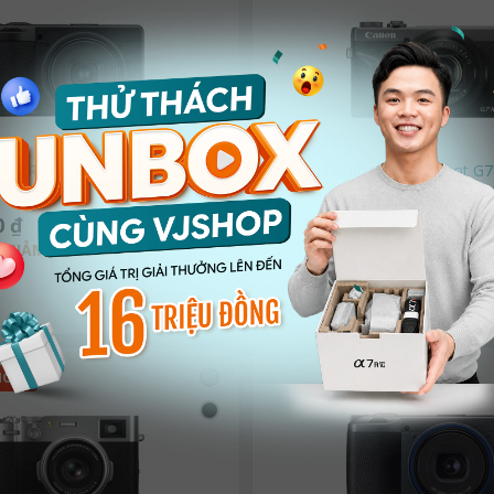
oh GR IV Monochrome | Chính
Máy ảnh Canon PowerShot G7 X
(30th Anniversary Limited Editio
Chính hãng
0 ₫
31.990.000 ₫
37.990.000 ₫
GIẢM 500.000 ₫
GIẢM 6.000.000
+ So sánh
HOT