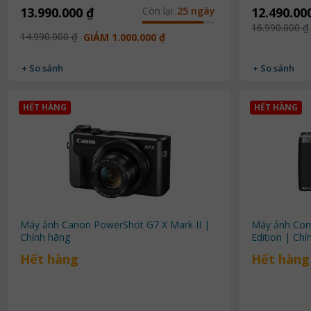
13.990.000 ₫
Còn lại:
25 ngày
12.490.00
16.990.000 ₫
14.990.000 ₫
GIẢM 1.000.000 ₫
+ So sánh
+ So sánh
HẾT HÀNG
HẾT HÀNG
Máy ảnh Canon PowerShot G7 X Mark II |
Máy ảnh Comp
Chính hãng
Edition | Chí
Hết hàng
Hết hàng