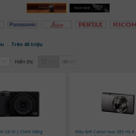
ệu
Trên 40 triệu
Hiển thị:
GRID
LIST
h GR IV | Chính Hãng
Máy Ảnh Canon Ixus 285 HS A (