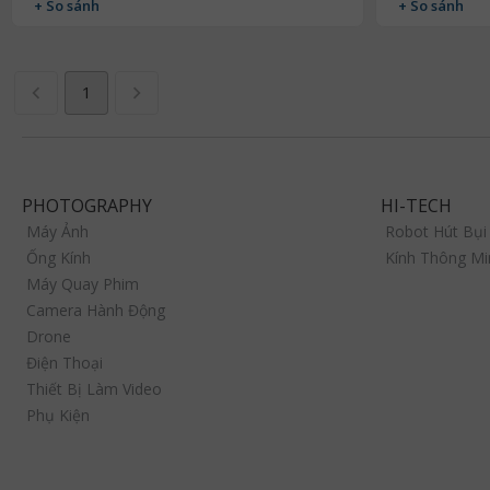
+ So sánh
+ So sánh
1
PHOTOGRAPHY
HI-TECH
Máy Ảnh
Robot Hút Bụi
Ống Kính
Kính Thông Mi
Máy Quay Phim
Camera Hành Động
Drone
Điện Thoại
Thiết Bị Làm Video
Phụ Kiện