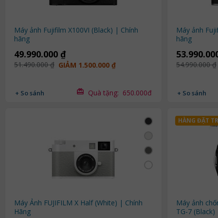
Máy ảnh Fujifilm X100VI (Black) | Chính
Máy ảnh Fujif
hãng
hãng
49.990.000 ₫
53.990.00
51.490.000 ₫
54.990.000 ₫
GIẢM 1.500.000 ₫
Quà tặng:
650.000đ
+ So sánh
+ So sánh
HÀNG ĐẶT T
Máy Ảnh FUJIFILM X Half (White) | Chính
Máy ảnh ch
Hãng
TG-7 (Black)