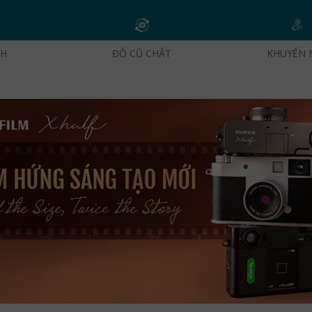
CH
ĐỒ CŨ CHẤT
KHUYẾN 