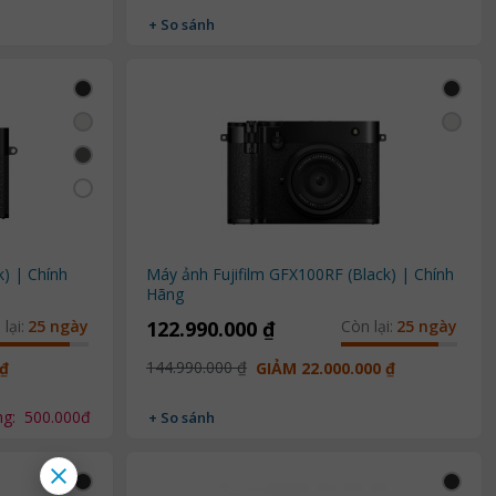
+ So sánh
k) | Chính
Máy ảnh Fujifilm GFX100RF (Black) | Chính
Hãng
lại:
25 ngày
122.990.000 ₫
Còn lại:
25 ngày
144.990.000 ₫
 ₫
GIẢM 22.000.000 ₫
ng:
500.000đ
+ So sánh