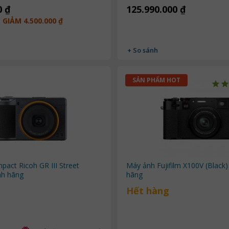
0 ₫
125.990.000 ₫
GIẢM 4.500.000 ₫
+ So sánh
SẢN PHẨM HOT
act Ricoh GR III Street
Máy ảnh Fujifilm X100V (Black)
nh hãng
hãng
Hết hàng