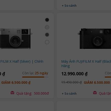
+ So sánh
ILM X Half (Silver) | Chính
Máy Ảnh FUJIFILM X Half (Blac
Hãng
0 ₫
Còn lại:
25 ngày
12.990.000 ₫
Còn 
19.490.000 ₫
GIẢM 6.500.000 ₫
GIẢM 6.500.000
Quà tặng:
500.000đ
Quà tặ
+ So sánh