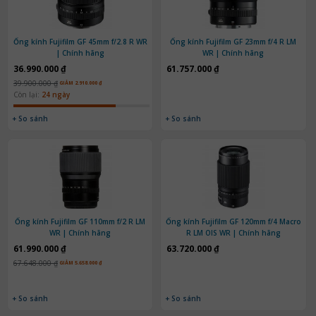
Ống kính Fujifilm GF 45mm f/2.8 R WR
Ống kính Fujifilm GF 23mm f/4 R LM
| Chính hãng
WR | Chính hãng
36.990.000 ₫
61.757.000 ₫
39.900.000 ₫
GIẢM 2.910.000 ₫
Còn lại:
24 ngày
+ So sánh
+ So sánh
Ống kính Fujifilm GF 110mm f/2 R LM
Ống kính Fujifilm GF 120mm f/4 Macro
WR | Chính hãng
R LM OIS WR | Chính hãng
61.990.000 ₫
63.720.000 ₫
67.648.000 ₫
GIẢM 5.658.000 ₫
+ So sánh
+ So sánh