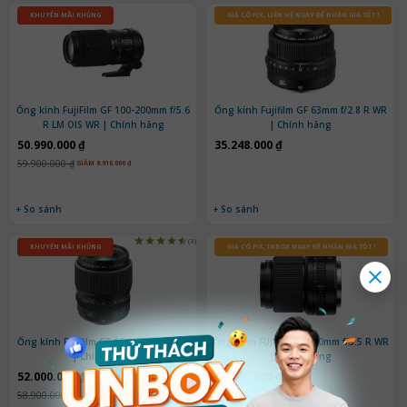
KHUYẾN MÃI KHỦNG
GIÁ CÓ FIX, LIÊN HỆ NGAY ĐỂ NHẬN GIÁ TỐT !
Ống kính FujiFilm GF 100-200mm f/5.6
Ống kính Fujifilm GF 63mm f/2.8 R WR
R LM OIS WR | Chính hãng
| Chính hãng
50.990.000 ₫
35.248.000 ₫
59.900.000 ₫
GIẢM 8.910.000 ₫
+ So sánh
+ So sánh
(3)
KHUYẾN MÃI KHỦNG
GIÁ CÓ FIX, INBOX NGAY ĐỂ NHẬN GIÁ TỐT !
Ống kính Fujifilm GF 80mm f/1.7 R WR
Ống kính FUJIFILM GF 30mm f/3.5 R WR
| Chính hãng
| Chính Hãng
52.000.000 ₫
38.500.000 ₫
58.900.000 ₫
43.990.000 ₫
GIẢM 6.900.000 ₫
GIẢM 5.490.000 ₫