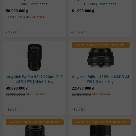
WR | Chính hãng
OIS WR | Chính hãng
50.990.000 ₫
81.990.000 ₫
54.900.000 ₫
GIẢM 3.910.000 ₫
+ So sánh
+ So sánh
GIÁ CÓ FIX, INBOX NGAY ĐỂ NHẬN GIÁ TỐT !
Ống kính Fujifilm GF 45-100mm f/4 R
Ống kính Fujifilm GF 50mm f/3.5 R LM
LM OIS WR | Chính hãng
WR | Chính hãng
49.990.000 ₫
22.490.000 ₫
60.990.000 ₫
25.490.000 ₫
GIẢM 11.000.000 ₫
GIẢM 3.000.000 ₫
+ So sánh
+ So sánh
GIÁ CÓ FIX, INBOX NGAY ĐỂ NHẬN GIÁ TỐT !
GIÁ CÓ FIX, LIÊN HỆ NGAY ĐỂ NHẬN GIÁ TỐT !