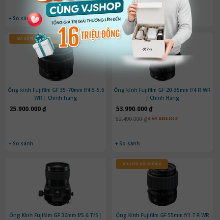
+ So sánh
+ So sánh
GIÁ CÓ FIX,
INBOX NGAY
ĐỂ NHẬN GIÁ TỐT !
KHUYẾN MÃI KHỦNG
Ống kính Fujifilm GF 35-70mm f/4.5-5.6
Ống kính Fujifilm GF 20-35mm f/4 R WR
WR | Chính hãng
| Chính Hãng
25.900.000 ₫
53.990.000 ₫
62.490.000 ₫
GIẢM 8.500.000 ₫
+ So sánh
+ So sánh
KHUYẾN MÃI KHỦNG
Ống Kính Fujifilm GF 30mm f/5.6 T/S |
Ống Kính Fujifilm GF 55mm f/1.7 R WR