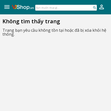
VJShop.vn
Skip
to
Bạn
content
muốn
mua
Không tìm thấy trang
gì...
Trang bạn yêu cầu không tồn tại hoặc đã bị xóa khỏi hệ
thống.