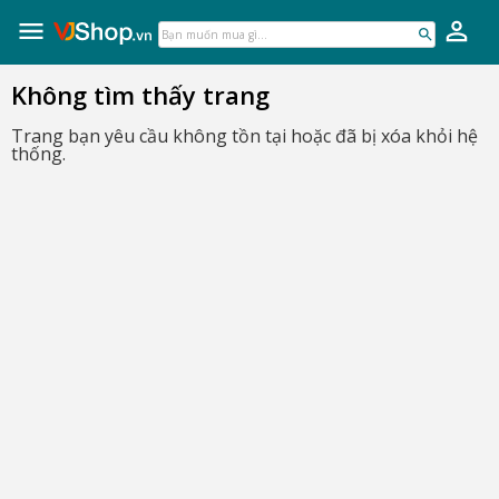
VJShop.vn
Skip
to
Bạn
content
muốn
mua
Không tìm thấy trang
gì...
Trang bạn yêu cầu không tồn tại hoặc đã bị xóa khỏi hệ
thống.