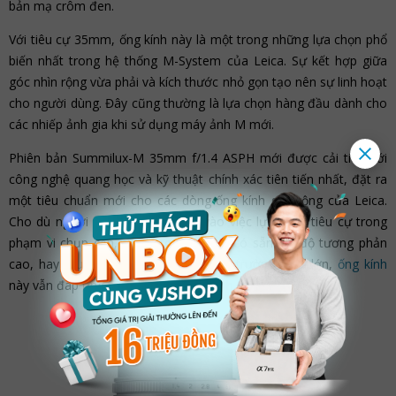
bản mạ crôm đen.
Với tiêu cự 35mm, ống kính này là một trong những lựa chọn phổ
biến nhất trong hệ thống M-System của Leica. Sự kết hợp giữa
góc nhìn rộng vừa phải và kích thước nhỏ gọn tạo nên sự linh hoạt
cho người dùng. Đây cũng thường là lựa chọn hàng đầu dành cho
các nhiếp ảnh gia khi sử dụng máy ảnh M mới.
Phiên bản Summilux-M 35mm f/1.4 ASPH mới được cải tiến với
công nghệ quang học và kỹ thuật chính xác tiên tiến nhất, đặt ra
một tiêu chuẩn mới cho các dòng ống kính góc rộng của Leica.
Cho dù người dùng có tập trung vào việc lựa chọn tiêu cự trong
phạm vi chụp cận, sử dụng ánh sáng có sẵn với độ tương phản
cao, hay muốn chụp cảnh với độ sâu trường rộng lớn,
ống kính
này vẫn đáp ứng mọi yêu cầu chụp ảnh của người dùng.