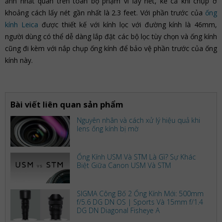
ảnh nhất quán trên toàn bộ phạm vi lấy nét, kể cả khi chụp ở
khoảng cách lấy nét gần nhất là 2.3 feet. Với phần trước của
ống
kính Leica
được thiết kế với kính lọc với đường kính là 46mm,
người dùng có thể dễ dàng lắp đặt các bộ lọc tùy chọn và ống kính
cũng đi kèm với nắp chụp ống kính để bảo vệ phần trước của ống
kính này.
Bài viết liên quan sản phẩm
Nguyên nhân và cách xử lý hiệu quả khi
lens ống kính bị mờ
Ống Kính USM Và STM Là Gì? Sự Khác
Biệt Giữa Canon USM Và STM
SIGMA Công Bố 2 Ống Kính Mới: 500mm
f/5.6 DG DN OS | Sports Và 15mm f/1.4
DG DN Diagonal Fisheye A