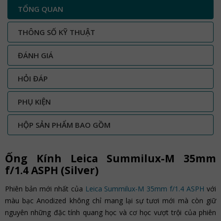
TỔNG QUAN
THÔNG SỐ KỸ THUẬT
ĐÁNH GIÁ
HỎI ĐÁP
PHỤ KIỆN
HỘP SẢN PHẨM BAO GỒM
Ống Kính Leica Summilux-M 35mm
f/1.4 ASPH (Silver)
Phiên bản mới nhất của
Leica Summilux-M 35mm f/1.4 ASPH
với
màu bạc Anodized không chỉ mang lại sự tươi mới mà còn giữ
nguyên những đặc tính quang học và cơ học vượt trội của phiên