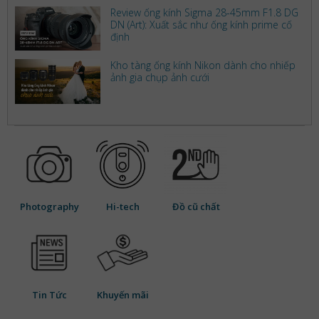
Review ống kính Sigma 28-45mm F1.8 DG
DN (Art): Xuất sắc như ống kính prime cố
định
Kho tàng ống kính Nikon dành cho nhiếp
ảnh gia chụp ảnh cưới
Photography
Hi-tech
Đồ cũ chất
Tin Tức
Khuyến mãi