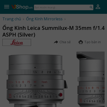
Skip
to
Bạn
content
muốn
mua
Trang chủ
›
Ống Kính Mirrorless
›
gì...
Ống Kính Leica Summilux-M 35mm f/1.4
ASPH (Silver)
Chia sẻ
Tạo bản in