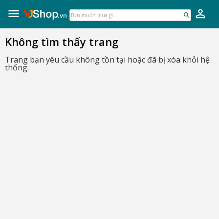
VJShop.vn
Skip
to
Bạn
content
muốn
mua
Không tìm thấy trang
gì...
Trang bạn yêu cầu không tồn tại hoặc đã bị xóa khỏi hệ
thống.