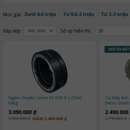
Dưới 0.6 triệu
Từ 0.6-2 triệu
Từ 2-3 triệu
Mức giá:
Sắp xếp:
Số sp hiển thị:
36
Mặc định
MỚI RA MẮT
Ngàm chuyển Canon EF-EOS R | Chính
Túi Máy Ảnh
hãng
(Moss Green
3.090.000 ₫
2.490.000
5.490.000 ₫
2.790.000 ₫
GIẢM 2.400.000 ₫