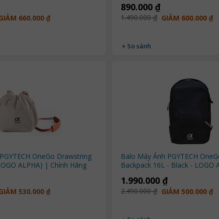
890.000 ₫
1.490.000 ₫
GIẢM 660.000 ₫
GIẢM 600.000 ₫
+ So sánh
 PGYTECH OneGo Drawstring
Balo Máy Ảnh PGYTECH OneGo
 LOGO ALPHA) | Chính Hãng
Backpack 16L - Black - LOGO
Chính Hãng
1.990.000 ₫
2.490.000 ₫
GIẢM 530.000 ₫
GIẢM 500.000 ₫