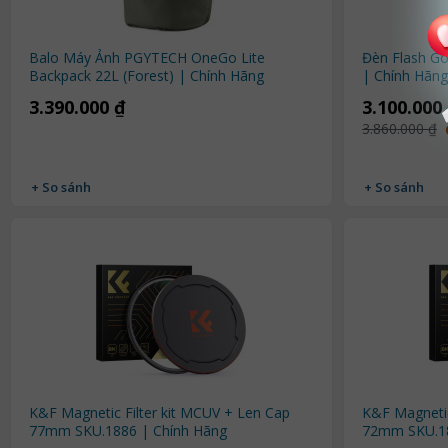
Balo Máy Ảnh PGYTECH OneGo Lite
Đèn Flash Go
Backpack 22L (Forest) | Chính Hãng
| Chính Hãng
3.390.000 ₫
3.100.000
3.860.000 ₫
+ So sánh
+ So sánh
K&F Magnetic Filter kit MCUV + Len Cap
K&F Magnetic
77mm SKU.1886 | Chính Hãng
72mm SKU.18