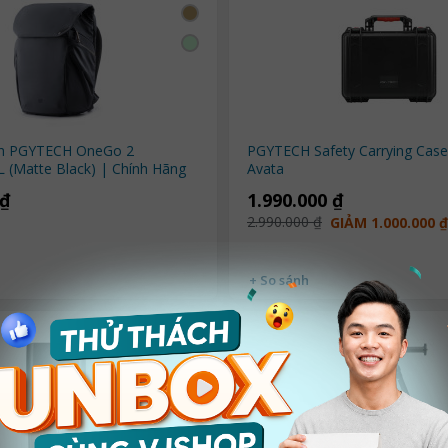
nh PGYTECH OneGo 2
PGYTECH Safety Carrying Case
 (Matte Black) | Chính Hãng
Avata
 ₫
1.990.000 ₫
2.990.000 ₫
GIẢM 1.000.000 ₫
+ So sánh