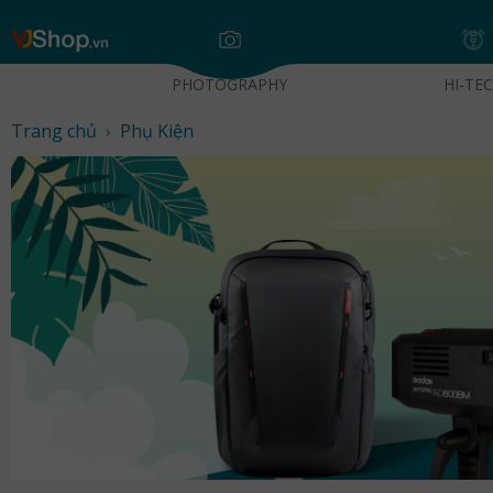
Skip
VJShop.vn
to
content
PHOTOGRAPHY
HI-TE
Trang chủ
›
Phụ Kiện