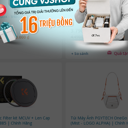
dox - V480 cho Canon/Sony/...
Chân Máy Tripod Benro Versati
Transformer-C2980T
 ₫
3.790.000 ₫
4.490.000 ₫
GIẢM 760.000 ₫
GIẢM 700.000 ₫
Quà tặ
+ So sánh
 Filter kit MCUV + Len Cap
Túi Máy Ảnh PGYTECH OneGo 
85 | Chính Hãng
(Mist - LOGO ALPHA) | Chính 