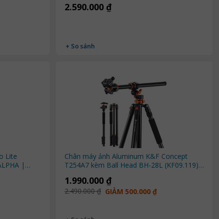
2.590.000 ₫
+ So sánh
 Lite
Chân máy ảnh Aluminum K&F Concept
 ALPHA |
T254A7 kèm Ball Head BH-28L (KF09.119)
| Chính Hãng
1.990.000 ₫
2.490.000 ₫
GIẢM 500.000 ₫