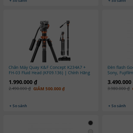
+ So sánh
+ So sánh
Chân Máy Quay K&F Concept K234A7 +
Đèn flash Go
FH-03 Fluid Head (KF09.136) | Chính Hãng
Sony, Fujifilm
1.990.000 ₫
3.490.000
2.490.000 ₫
3.980.000 ₫
GIẢM 500.000 ₫
+ So sánh
+ So sánh