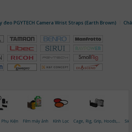
y đeo PGYTECH Camera Wrist Straps (Earth Brown)
Châ
à Phụ Kiện
Film máy ảnh
Kính Lọc
Cage, Rig, Grip, Hoods,...
Siê