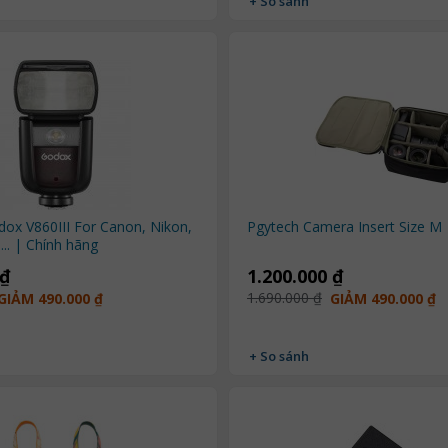
+ So sánh
dox V860III For Canon, Nikon,
Pgytech Camera Insert Size M
... | Chính hãng
 ₫
1.200.000 ₫
1.690.000 ₫
GIẢM 490.000 ₫
GIẢM 490.000 ₫
+ So sánh