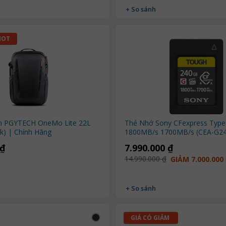
+ So sánh
HOT
h PGYTECH OneMo Lite 22L
Thẻ Nhớ Sony CFexpress Typ
ck) | Chính Hãng
1800MB/s 1700MB/s (CEA-G24
Hãng
 ₫
7.990.000 ₫
14.990.000 ₫
GIẢM 7.000.000
+ So sánh
GIÁ CÓ GIẢM