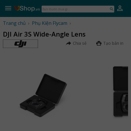
Skip
to
Bạn
content
muốn
mua
Trang chủ
›
Phụ Kiện Flycam
›
gì...
DJI Air 3S Wide-Angle Lens
Chia sẻ
Tạo bản in