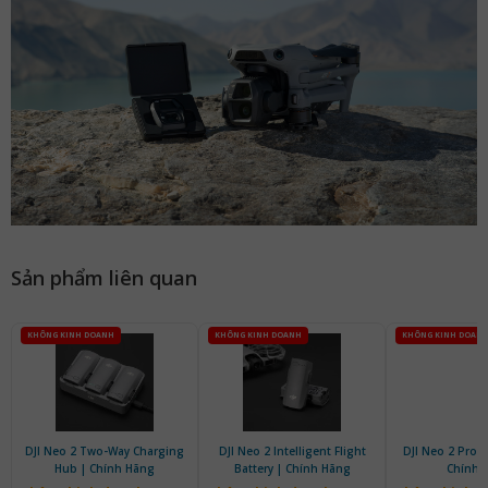
Sản phẩm liên quan
KHÔNG KINH DOANH
KHÔNG KINH DOANH
KHÔNG KINH DOAN
DJI Neo 2 Two-Way Charging
DJI Neo 2 Intelligent Flight
DJI Neo 2 Prope
Hub | Chính Hãng
Battery | Chính Hãng
Chính 