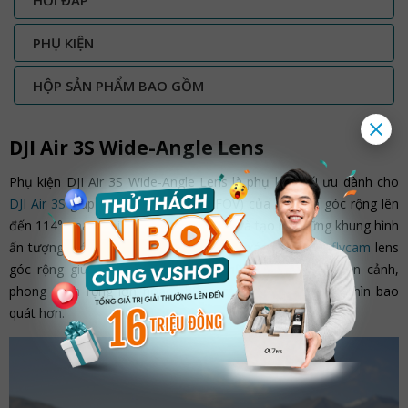
HỎI ĐÁP
PHỤ KIỆN
HỘP SẢN PHẨM BAO GỒM
DJI Air 3S Wide-Angle Lens
Phụ kiện DJI Air 3S Wide-Angle Lens là phụ kiện tối ưu dành cho
DJI Air 3S
giúp mở rộng góc nhìn (FOV) của camera góc rộng lên
đến 114°, mang lại góc quay rộng hơn và tạo ra những khung hình
ấn tượng. Với thiết kế quang học chính xác,
phụ kiện flycam
lens
góc rộng giúp người dùng ghi lại những cảnh quay toàn cảnh,
phong cảnh rộng lớn hoặc những cảnh quay cần tầm nhìn bao
quát hơn.