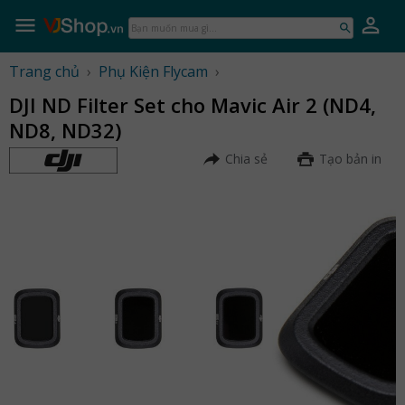
Skip
to
Bạn
content
muốn
mua
Trang chủ
›
Phụ Kiện Flycam
›
gì...
DJI ND Filter Set cho Mavic Air 2 (ND4,
ND8, ND32)
Chia sẻ
Tạo bản in