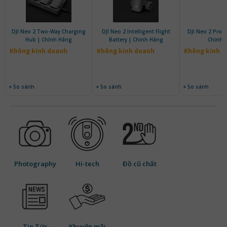
DJI Neo 2 Two-Way Charging
DJI Neo 2 Intelligent Flight
DJI Neo 2 Prope
Hub | Chính Hãng
Battery | Chính Hãng
Chính 
Không kinh doanh
Không kinh doanh
Không kinh 
+ So sánh
+ So sánh
+ So sánh
Photography
Hi-tech
Đồ cũ chất
Tin Tức
Khuyến mãi