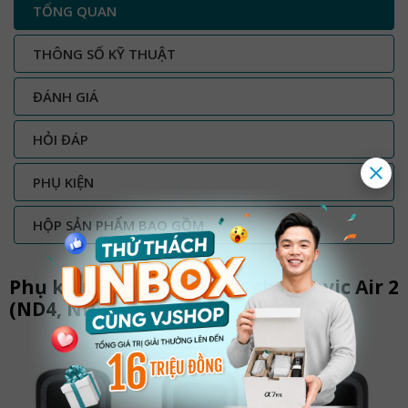
TỔNG QUAN
THÔNG SỐ KỸ THUẬT
ĐÁNH GIÁ
HỎI ĐÁP
PHỤ KIỆN
HỘP SẢN PHẨM BAO GỒM
Phụ kiện DJI Bộ ND Filter cho Mavic Air 2
(ND4, ND8, ND32)