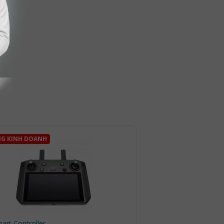
G KINH DOANH
art Controller