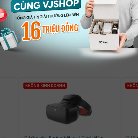
KHÔNG KINH DOANH
KHÔN
) |
DJI Goggles Racing Edition | Chính Hãng
DJI Sm