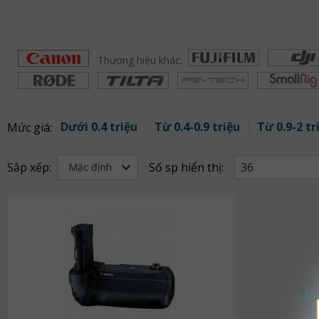
Thương hiệu khác:
Dưới 0.4 triệu
Từ 0.4-0.9 triệu
Từ 0.9-2 tr
Mức giá:
Sắp xếp:
Số sp hiển thị:
36
Mặc định