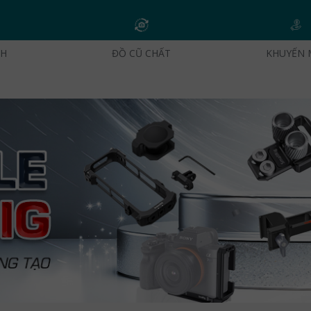
CH
ĐỒ CŨ CHẤT
KHUYẾN 