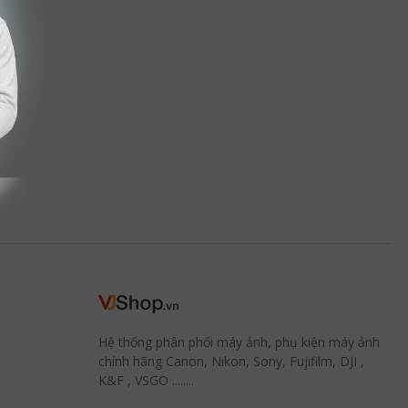
Hệ thống phân phối máy ảnh, phụ kiện máy ảnh
chính hãng Canon, Nikon, Sony, Fujifilm, DJI ,
K&F , VSGO ........