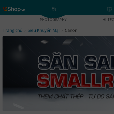
Skip
VJShop.vn
to
content
PHOTOGRAPHY
HI-TE
Trang chủ
›
Siêu Khuyến Mại
›
Canon