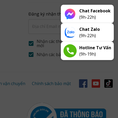
Chat Facebook
Đăng ký nhận thông báo từ VJ
(9h-22h)
Đăng ký
Chat Zalo
(9h-22h)
Nhận các thông báo khuyễn mãi
mới
Hotline Tư Vấn
(9h-19h)
Nhận các bản tin về sản phẩm mới
h vận chuyển
Chính sách bảo mật