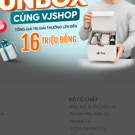
ĐỒ CŨ CHẤT
Máy ảnh & Ống kính cũ
nh
Flycam Phụ Kiện Cũ
Gimbal Cũ
Action Camera Cũ