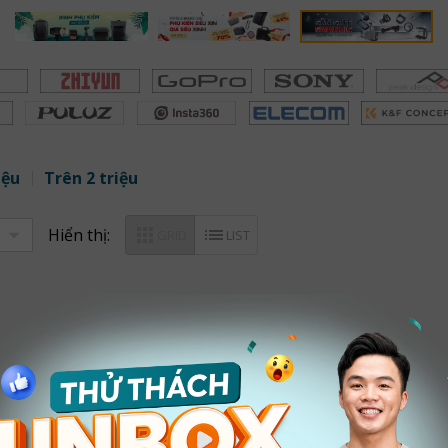
iệu
Trên 2 triệu
Hiển thị:
GRID
LIST