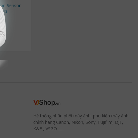
ion Sensor
ocus
Hệ thống phân phối máy ảnh, phụ kiện máy ảnh
chính hãng Canon, Nikon, Sony, Fujifilm, DJI ,
K&F , VSGO ........