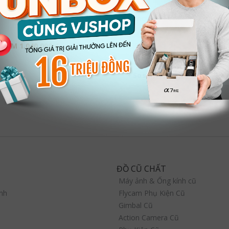
al Wireless Remote ZW-B02
Điều khiển Zhiyun Crane 2 Mot
Remote Control with Follow F
450.000 ₫
990.000 ₫
GIẢM 1.040.000 ₫
GIẢM 540.000 ₫
+ So sánh
ĐỒ CŨ CHẤT
Máy ảnh & Ống kính cũ
nh
Flycam Phụ Kiện Cũ
Gimbal Cũ
Action Camera Cũ