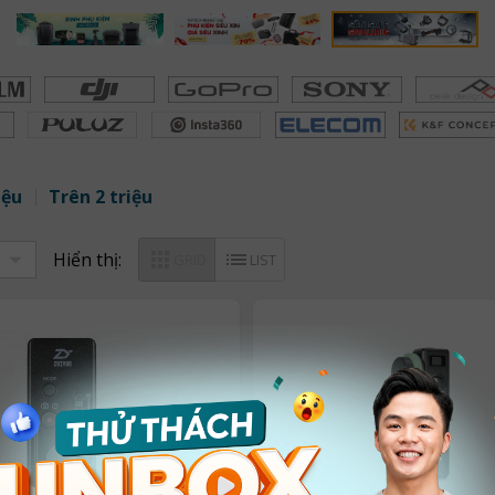
iệu
Trên 2 triệu
Hiển thị:
GRID
LIST