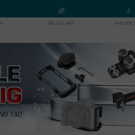
CH
ĐỒ CŨ CHẤT
KHUYẾN 