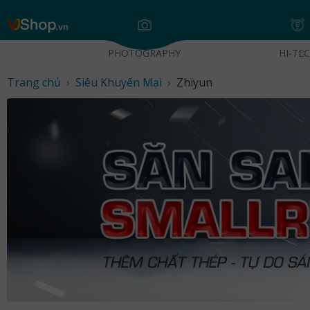
Skip
VJShop.vn
to
content
PHOTOGRAPHY
HI-TE
Trang chủ
›
Siêu Khuyến Mại
›
Zhiyun