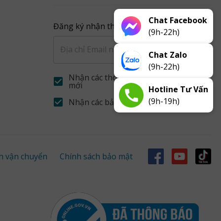
Chat Facebook
Đăng ký nhận thông báo từ VJ
(9h-22h)
Đăng ký
Chat Zalo
(9h-22h)
Nhận các thông báo khuyễn mãi
mới
Hotline Tư Vấn
(9h-19h)
Nhận các bản tin về sản phẩm mới
h vận chuyển
Chính sách bảo mật