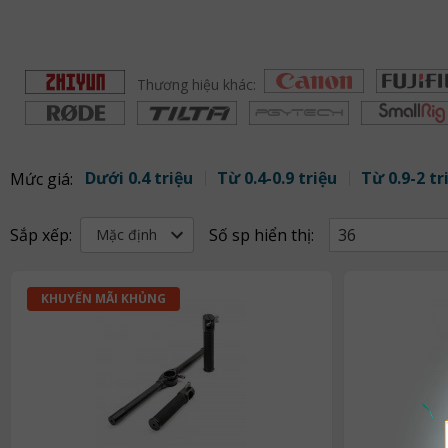
Thương hiệu khác:
Dưới 0.4 triệu
Từ 0.4-0.9 triệu
Từ 0.9-2 tr
Mức giá:
Sắp xếp:
Số sp hiển thị:
36
Mặc định
KHUYẾN MÃI KHỦNG