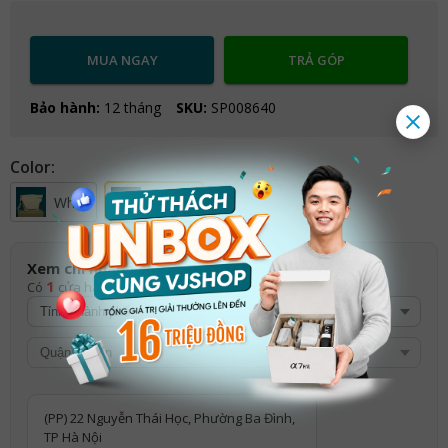
MUA NGAY
TRẢ GÓP
Bảo hành:
12 tháng
SKU:
SP008640
Color:
White
Orange
Xem chi nhánh có hàng
1
Có
cửa hàng có sản phẩm
(PP) 22 Nguyễn Thái Học, Phường Ba Đình,
TP Hà Nội