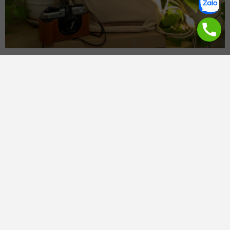
Photography
Hi-tech
Đồ cũ chất
Tin Tức
Khuyến mãi
Hệ thống phân phối máy ảnh, phụ kiện máy ảnh chính hãng