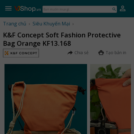
Skip
to
Bạn
content
muốn
mua
Trang chủ
›
Siêu Khuyến Mại
›
gì...
K&F Concept Soft Fashion Protective
Bag Orange KF13.168
Chia sẻ
Tạo bản in