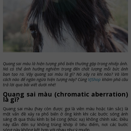
Quang sai màu là hiện tượng phổ biến thường gặp trong nhiếp ảnh.
Nó có thể ảnh hưởng nghiêm trọng đến chất lượng mỗi bức ảnh
bạn tạo ra. Vậy quang sai màu là gì? Nó xảy ra khi nào? Và làm
cách nào để ngăn ngừa hiện tượng này? Cùng
VJShop
khám phá câu
trả lời qua bài viết dưới nhé!
Quang sai màu (chromatic aberration)
là gì?
Quang sai màu (hay còn được gọi là viền màu hoặc tán sắc) là
một vấn đề xảy ra phổ biến ở ống kính khi các bước sóng ánh
sáng đi qua thấu kính bị bẻ cong (khúc xạ) không chính xác. Điều
này dẫn đến sự không trùng khớp ở tiêu điểm, nơi các bước
sóng này không kết hợp với nhau như ý muốn.