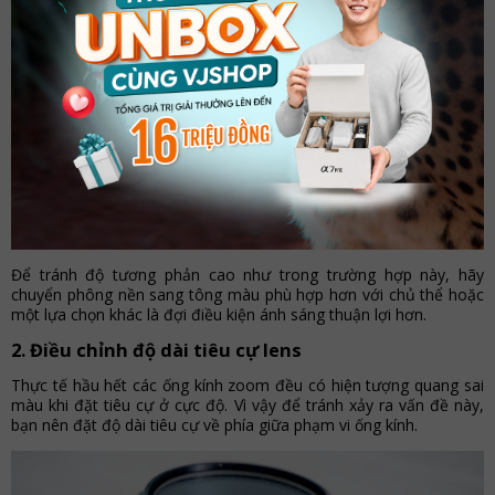
Để tránh độ tương phản cao như trong trường hợp này, hãy
chuyển phông nền sang tông màu phù hợp hơn với chủ thể hoặc
một lựa chọn khác là đợi điều kiện ánh sáng thuận lợi hơn.
2. Điều chỉnh độ dài tiêu cự lens
Thực tế hầu hết các ống kính zoom đều có hiện tượng quang sai
màu khi đặt tiêu cự ở cực độ. Vì vậy để tránh xảy ra vấn đề này,
bạn nên đặt độ dài tiêu cự về phía giữa phạm vi ống kính.