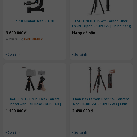
Sirui Gimbal Head PH-20
K&F CONCEPT 152cm Carbon Fiber
Travel Tripod - KF09.175 | Chính hãng
3.690.000 ₫
Hàng có sẵn
4.990.000 ₫
GIẢM 1.300.000 ₫
+ So sánh
+ So sánh
K&F CONCEPT Mini Desk Camera
Chân máy Carbon Fiber K&F Concept
Tripod with Ball Head - KF09.160 |
A225C0+BH-25L - KF09.077V3 | Chính
Chính hãng
hãng
1.190.000 ₫
2.490.000 ₫
+ So sánh
+ So sánh