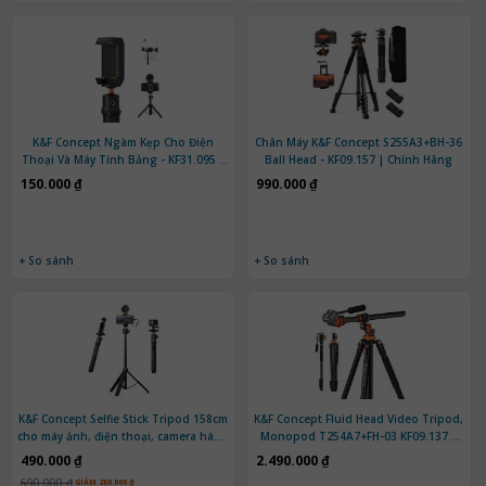
K&F Concept Ngàm Kẹp Cho Điện
Chân Máy K&F Concept S255A3+BH-36
Thoại Và Máy Tính Bảng - KF31.095 |
Ball Head - KF09.157 | Chính Hãng
Chính Hãng
150.000 ₫
990.000 ₫
+ So sánh
+ So sánh
K&F Concept Selfie Stick Tripod 158cm
K&F Concept Fluid Head Video Tripod,
cho máy ảnh, điện thoại, camera hành
Monopod T254A7+FH-03 KF09.137 |
động KF09.127V1 - Black Orange |
Chính Hãng
490.000 ₫
2.490.000 ₫
Chính Hãng
690.000 ₫
GIẢM 200.000 ₫