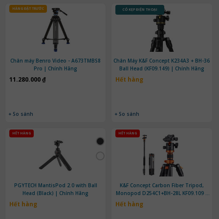
HÀNG ĐẶT TRƯỚC
CÓ KẸP ĐIỆN THOẠI
Chân máy Benro Video - A673TMBS8
Chân Máy K&F Concept K234A3 + BH-36
Pro | Chính Hãng
Ball Head (KF09.149) | Chính Hãng
11.280.000 ₫
Hết hàng
+ So sánh
+ So sánh
HẾT HÀNG
HẾT HÀNG
PGYTECH MantisPod 2.0 with Ball
K&F Concept Carbon Fiber Tripod,
Head (Black) | Chính Hãng
Monopod D254C1+BH-28L KF09.109 |
Chính Hãng
Hết hàng
Hết hàng