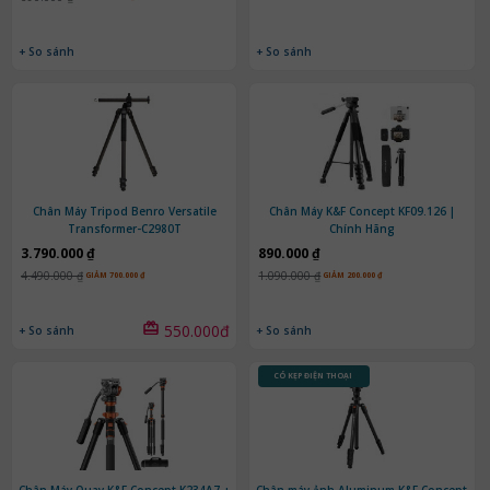
+ So sánh
+ So sánh
Chân Máy Tripod Benro Versatile
Chân Máy K&F Concept KF09.126 |
Transformer-C2980T
Chính Hãng
3.790.000 ₫
890.000 ₫
4.490.000 ₫
1.090.000 ₫
GIẢM 700.000 ₫
GIẢM 200.000 ₫
550.000đ
+ So sánh
+ So sánh
CÓ KẸP ĐIỆN THOẠI