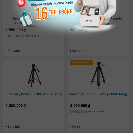
Chân máy Benro Slim Tripod
PGYTECH Mantis RC M1 Remote
FSL09AN00 | Chính Hãng
Control
1.550.000 ₫
500.000 ₫
1.890.000 ₫
GIẢM 340.000 ₫
+ So sánh
+ So sánh
HÀNG ĐẶT TRƯỚC
Chân máy Benro - T980 | Chính Hãng
Chân máy Benro KH25PC | Chính Hãng
1.300.000 ₫
3.290.000 ₫
3.800.000 ₫
GIẢM 510.000 ₫
+ So sánh
+ So sánh