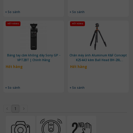
+ So sánh
+ So sánh
HẾT HÀNG
HẾT HÀNG
Báng tay cầm không dây Sony GP -
Chân máy ảnh Aluminum K&F Concept
VPT2BT | Chính Hãng
K254A3 kèm Ball Head BH-28L
(KF09.089V1) | Chính Hãng
Hết hàng
Hết hàng
+ So sánh
+ So sánh
1