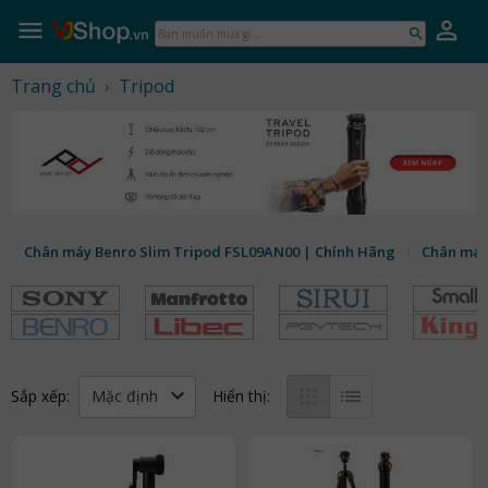
VJShop.vn
Skip
to
Bạn
content
muốn
mua
Trang chủ
›
Tripod
gì...
Chân máy Benro Slim Tripod FSL09AN00 | Chính Hãng
Chân máy
Mặc định
Sắp xếp:
Hiển thị: