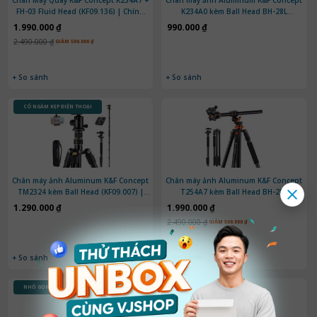
Chân Máy Quay K&F Concept K234A7 +
Chân máy ảnh Aluminum K&F Concept
FH-03 Fluid Head (KF09.136) | Chính
K234A0 kèm Ball Head BH-28L
Hãng
(KF09.101V1) | Chính hãng
1.990.000 ₫
990.000 ₫
2.490.000 ₫
GIẢM 500.000 ₫
+ So sánh
+ So sánh
CÓ NGÀM KẸP ĐIỆN THOẠI
Chân máy ảnh Aluminum K&F Concept
Chân máy ảnh Aluminum K&F Concept
TM2324 kèm Ball Head (KF09.007) |
T254A7 kèm Ball Head BH-28L
Chính Hãng
(KF09.119) | Chính Hãng
1.290.000 ₫
1.990.000 ₫
2.490.000 ₫
GIẢM 500.000 ₫
+ So sánh
+ So sánh
NHỎ GỌN