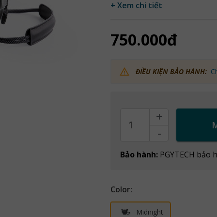
+ Xem chi tiết
750.000đ
ĐIỀU KIỆN BẢO HÀNH:
C
+
Count
-
Bảo hành:
PGYTECH bảo h
Color:
Midnight