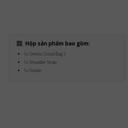
Hộp sản phẩm bao gồm:
1x OneGo Cloud Bag S
1x Shoulder Strap
1x Divider