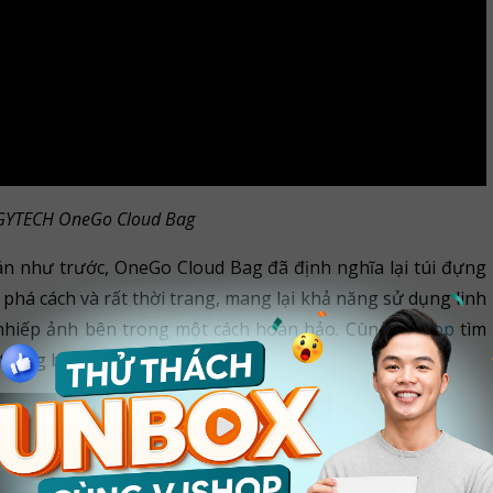
 PGYTECH OneGo Cloud Bag
n như trước, OneGo Cloud Bag đã định nghĩa lại túi đựng
 phá cách và rất thời trang, mang lại khả năng sử dụng linh
ị nhiếp ảnh bên trong một cách hoàn hảo. Cùng
VJShop
tìm
rong bài viết dưới đây.