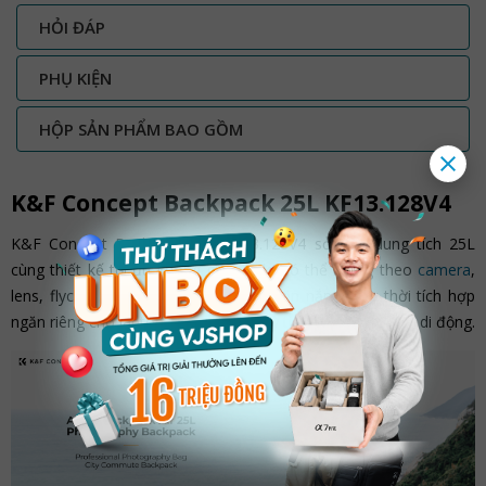
HỎI ĐÁP
PHỤ KIỆN
HỘP SẢN PHẨM BAO GỒM
K&F Concept Backpack 25L KF13.128V4
K&F Concept Backpack 25L KF13.128V4 sở hữu dung tích 25L
cùng thiết kế tối ưu không gian, balo có thể mang theo
camera
,
lens, flycam và phụ kiện một cách ngăn nắp, đồng thời tích hợp
ngăn riêng cho laptop 15.6 inch cực kỳ tiện lợi khi làm việc di động.