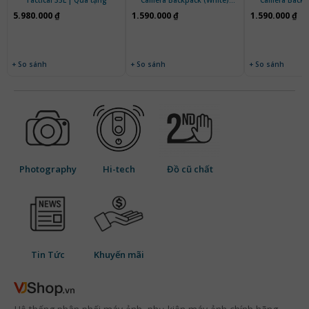
Tactical 35L | Quà tặng
Camera Backpack (White)
Camera Backp
KF13.300V1 | Chính hãng
KF13.300 | 
5.980.000 ₫
1.590.000 ₫
1.590.000 ₫
+ So sánh
+ So sánh
+ So sánh
Photography
Hi-tech
Đồ cũ chất
Tin Tức
Khuyến mãi