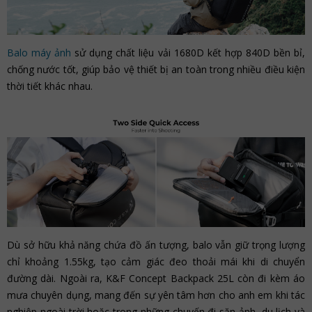
Balo máy ảnh
sử dụng chất liệu vải 1680D kết hợp 840D bền bỉ,
chống nước tốt, giúp bảo vệ thiết bị an toàn trong nhiều điều kiện
thời tiết khác nhau.
Dù sở hữu khả năng chứa đồ ấn tượng, balo vẫn giữ trọng lượng
chỉ khoảng 1.55kg, tạo cảm giác đeo thoải mái khi di chuyển
đường dài. Ngoài ra, K&F Concept Backpack 25L còn đi kèm áo
mưa chuyên dụng, mang đến sự yên tâm hơn cho anh em khi tác
nghiệp ngoài trời hoặc trong những chuyến đi săn ảnh, du lịch và