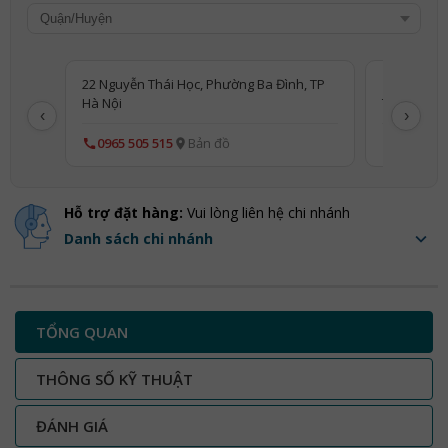
22 Nguyễn Thái Học, Phường Ba Đình, TP
11 Nguyễn 
Hà Nội
TP Hà Nội
‹
›
0965 505 515
Bản đồ
0865 505
Hỗ trợ đặt hàng:
Vui lòng liên hệ chi nhánh
Danh sách chi nhánh
TỔNG QUAN
THÔNG SỐ KỸ THUẬT
ĐÁNH GIÁ