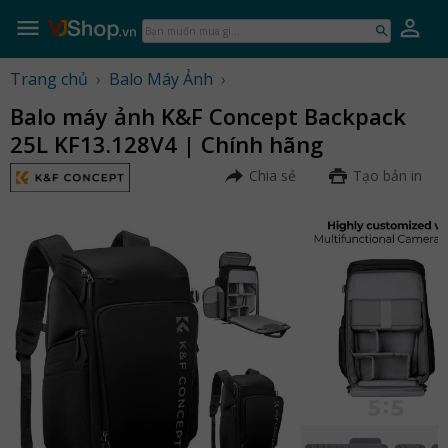
Skip
to
Bạn
content
muốn
mua
Trang chủ
›
Balo Máy Ảnh
›
gì...
Balo máy ảnh K&F Concept Backpack
25L KF13.128V4 | Chính hãng
Chia sẻ
Tạo bản in