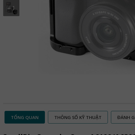
+
1
TỔNG QUAN
THÔNG SỐ KỸ THUẬT
ĐÁNH G