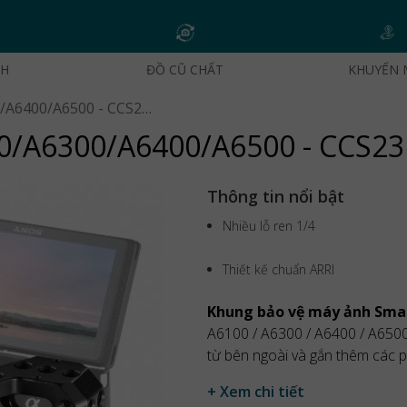
CH
ĐỒ CŨ CHẤT
KHUYẾN 
SmallRig Cage cho Sony A6100/A6300/A6400/A6500 - CCS2310
00/A6300/A6400/A6500 - CCS2
Thông tin nổi bật
Nhiều lỗ ren 1/4
Thiết kế chuẩn ARRI
Khung bảo vệ máy ảnh Smal
A6100 / A6300 / A6400 / A6500,
từ bên ngoài và gắn thêm các p
+ Xem chi tiết