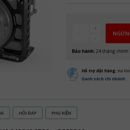
+
Count
NGỪN
-
Bảo hành:
24 tháng chính
Hỗ trợ đặt hàng:
Vui lò
Danh sách chi nhánh
IÁ
HỎI ĐÁP
PHỤ KIỆN