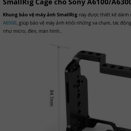
SmallRig Cage cho Sony A6100/A630
Khung bảo vệ máy ảnh SmallRig
này được thiết kế dành
A6500
, giúp bảo vệ máy ảnh khỏi những va chạm, tác động
như micro, đèn, màn hình...