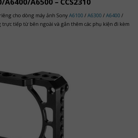
0/A6400/A6500 – CCS2310
 riêng cho dòng máy ảnh Sony
A6100
/
A6300
/
A6400
/
 trực tiếp từ bên ngoài và gắn thêm các phụ kiện đi kèm