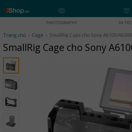
Skip
to
content
PHOTOGRAPHY
HI-TE
Trang chủ
›
Cage
›
SmallRig Cage cho Sony A61