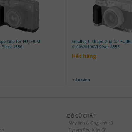
ape Grip for FUJIFILM
Smallrig L-Shape Grip for FUJIF
 Black 4556
X100V/X100VI Silver 4555
Hết hàng
+ So sánh
ĐỒ CŨ CHẤT
Máy ảnh & Ống kính cũ
nh
Flycam Phụ Kiện Cũ