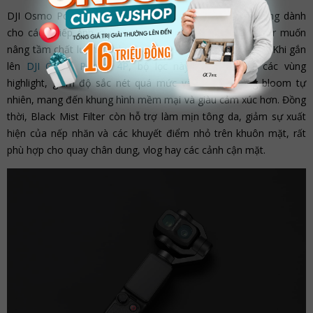
DJI Osmo Pocket 4P Black Mist Filter là phụ kiện lý tưởng dành
cho các nhiếp ảnh gia, nhà làm phim và content creator muốn
nâng tầm chất lượng hình ảnh theo phong cách điện ảnh. Khi gắn
lên
DJI Osmo Pocket 4P
, bộ lọc này giúp làm dịu các vùng
highlight, giảm độ sắc nét quá mức và tạo hiệu ứng bloom tự
nhiên, mang đến khung hình mềm mại và giàu cảm xúc hơn. Đồng
thời, Black Mist Filter còn hỗ trợ làm mịn tông da, giảm sự xuất
hiện của nếp nhăn và các khuyết điểm nhỏ trên khuôn mặt, rất
phù hợp cho quay chân dung, vlog hay các cảnh cận mặt.