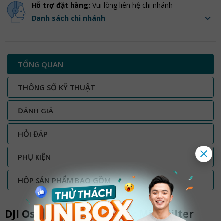
Hỗ trợ đặt hàng:
Vui lòng liên hệ chi nhánh
Danh sách chi nhánh
TỔNG QUAN
THÔNG SỐ KỸ THUẬT
ĐÁNH GIÁ
HỎI ĐÁP
PHỤ KIỆN
HỘP SẢN PHẨM BAO GỒM
DJI Osmo Pocket 4P Black Mist Filter