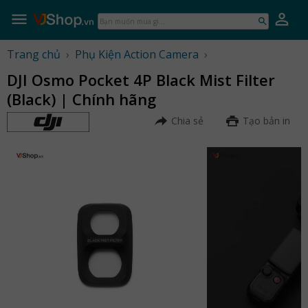
Skip
to
Bạn
content
muốn
mua
Trang chủ
›
Phụ Kiện Action Camera
›
gì...
DJI Osmo Pocket 4P Black Mist Filter
(Black) | Chính hãng
Chia sẻ
Tạo bản in