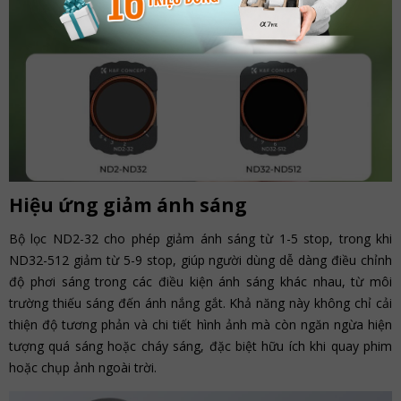
Hiệu ứng giảm ánh sáng
Bộ lọc ND2-32 cho phép giảm ánh sáng từ 1-5 stop, trong khi
ND32-512 giảm từ 5-9 stop, giúp người dùng dễ dàng điều chỉnh
độ phơi sáng trong các điều kiện ánh sáng khác nhau, từ môi
trường thiếu sáng đến ánh nắng gắt. Khả năng này không chỉ cải
thiện độ tương phản và chi tiết hình ảnh mà còn ngăn ngừa hiện
tượng quá sáng hoặc cháy sáng, đặc biệt hữu ích khi quay phim
hoặc chụp ảnh ngoài trời.