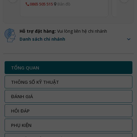
0865 505 515
Bản đồ
0943 505
Hỗ trợ đặt hàng:
Vui lòng liên hệ chi nhánh
Danh sách chi nhánh
TỔNG QUAN
THÔNG SỐ KỸ THUẬT
ĐÁNH GIÁ
HỎI ĐÁP
PHỤ KIỆN