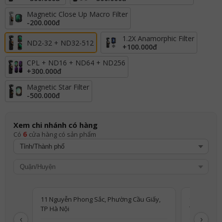
Magnetic Close Up Macro Filter
-200.000đ
1.2X Anamorphic Filter
ND2-32 + ND32-512
+
100.000đ
CPL + ND16 + ND64 + ND256
+
300.000đ
Magnetic Star Filter
-500.000đ
Xem chi nhánh có hàng
6
Có
cửa hàng có sản phẩm
11 Nguyễn Phong Sắc, Phường Cầu Giấy,
96 Nguyễn 
TP Hà Nội
Thanh Hó
‹
›