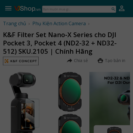
Skip
to
Bạn
content
muốn
mua
Trang chủ
›
Phụ Kiện Action Camera
›
gì...
K&F Filter Set Nano-X Series cho DJI
Pocket 3, Pocket 4 (ND2-32 + ND32-
512) SKU.2105 | Chính Hãng
Chia sẻ
Tạo bản in