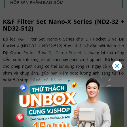
HỘP SẢN PHẨM BAO GỒM
K&F Filter Set Nano-X Series (ND2-32 +
ND32-512)
Bộ lọc K&F Filter Set Nano-X Series cho DJI Pocket 3 và DJI
Pocket 4 (ND2-32 + ND32-512) được thiết kế đặc biệt dành cho
DJI Osmo Pocket 3 và
DJI Osmo Pocket 4
, mang lại khả năng
kiểm soát ánh sáng tối ưu khi quay phim và chụp ảnh. Bộ lọc này
cho phép người dùng có thể sử dụng rộng rãi ngay cả khi quay
phim và chụp ảnh, giúp bạn kiểm soát lượng ánh sáng từ 1-5
hoặc 5-9 stop chỉ với một bộ lọc.