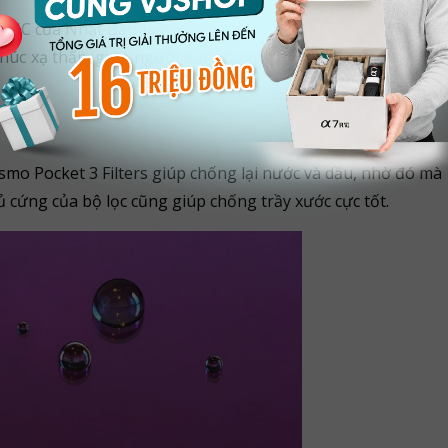
AGC của Nhật Bản làm vật liệu chính. Chất liệu này đã được
khúc xạ thấp, giúp người dùng có thể chụp ảnh chính xác về
mo Pocket 3 Filters giúp chống lại nước và dầu, nhờ đó mà
 cứng của bộ lọc cũng giúp chống trầy xước cực tốt.