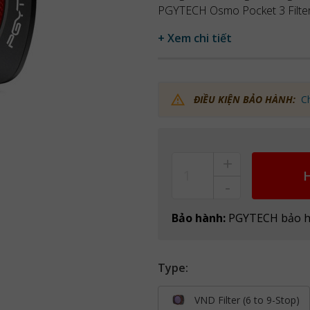
PGYTECH Osmo Pocket 3 Filter
+ Xem chi tiết
ĐIỀU KIỆN BẢO HÀNH:
C
+
Count
-
Bảo hành:
PGYTECH bảo h
Type:
VND Filter (6 to 9-Stop)