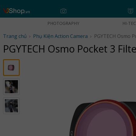
Skip
to
content
PHOTOGRAPHY
HI-TE
Trang chủ
›
Phụ Kiện Action Camera
›
PGYTECH Osmo Pock
PGYTECH Osmo Pocket 3 Filter