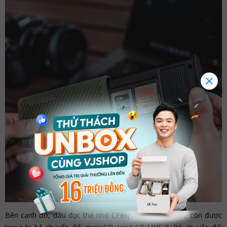
Bên cạnh đó, đầu đọc thẻ nhớ CFexpress Createmate còn được