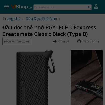
Skip
to
Bạn
content
muốn
mua
Trang chủ
›
Đầu Đọc Thẻ Nhớ
›
gì...
Đầu đọc thẻ nhớ PGYTECH CFexpress
Createmate Classic Black (Type B)
Chia sẻ
Tạo bản in