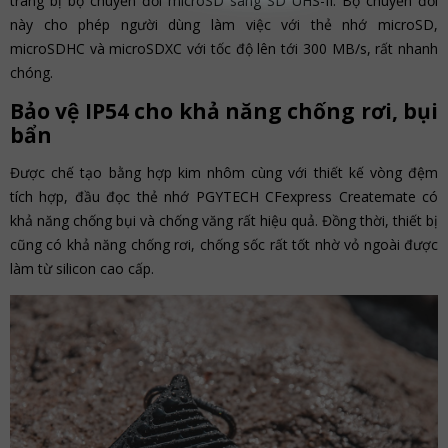
trang bị bộ chuyển đổi microSD sang SD UHS-II. Bộ chuyển đổi
này cho phép người dùng làm việc với thẻ nhớ microSD,
microSDHC và microSDXC với tốc độ lên tới 300 MB/s, rất nhanh
chóng.
Bảo vệ IP54 cho khả năng chống rơi, bụi
bẩn
Được chế tạo bằng hợp kim nhôm cùng với thiết kế vòng đệm
tích hợp, đầu đọc thẻ nhớ PGYTECH CFexpress Createmate có
khả năng chống bụi và chống văng rất hiệu quả. Đồng thời, thiết bị
cũng có khả năng chống rơi, chống sốc rất tốt nhờ vỏ ngoài được
làm từ silicon cao cấp.