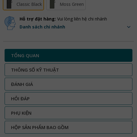
Classic Black
Moss Green
Hỗ trợ đặt hàng:
Vui lòng liên hệ chi nhánh
Danh sách chi nhánh
TỔNG QUAN
THÔNG SỐ KỸ THUẬT
ĐÁNH GIÁ
HỎI ĐÁP
PHỤ KIỆN
HỘP SẢN PHẨM BAO GỒM