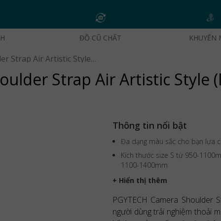
CH
ĐỒ CŨ CHẤT
KHUYẾN 
Dây đeo PGYTECH Camera Shoulder Strap Air Artistic Style (Modern Art, Size L) | Chính Hãng
der Strap Air Artistic Style
Thông tin nổi bật
Đa dạng màu sắc cho bạn lựa 
Kích thước size S từ 950-1100m
1100-1400mm
+ Hiển thị thêm
PGYTECH Camera Shoulder Stra
người dùng trải nghiệm thoải 