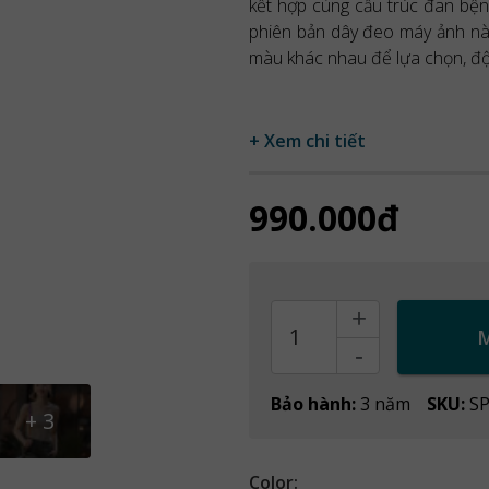
kết hợp cùng cấu trúc đan bện,
phiên bản dây đeo máy ảnh nà
màu khác nhau để lựa chọn, độ 
+ Xem chi tiết
990.000đ
+
Count
-
Bảo hành:
3 năm
SKU:
S
+
3
Color: