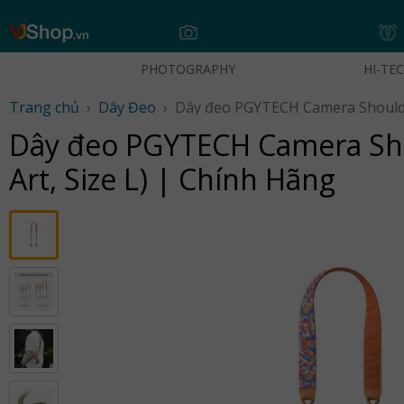
Skip
to
content
PHOTOGRAPHY
HI-TE
Trang chủ
›
Dây Đeo
›
Dây đeo PGYTECH Camera Shoul
Art, Size L) | Chính Hãng