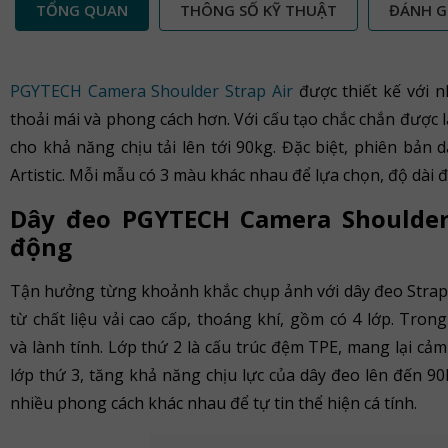
TỔNG QUAN
THÔNG SỐ KỸ THUẬT
ĐÁNH G
PGYTECH Camera Shoulder Strap Air
được thiết kế với 
thoải mái và phong cách hơn. Với cấu tạo chắc chắn được 
cho khả năng chịu tải lên tới 90kg. Đặc biệt, phiên bả
Artistic. Mỗi mẫu có 3 màu khác nhau để lựa chọn, độ dài đ
Dây đeo PGYTECH Camera Shoulder S
động
Tận hưởng từng khoảnh khắc chụp ảnh với dây đeo Strap 
từ chất liệu vải cao cấp, thoáng khí, gồm có 4 lớp. Trong
và lành tính. Lớp thứ 2 là cấu trúc đệm TPE, mang lại cả
lớp thứ 3, tăng khả năng chịu lực của dây đeo lên đến 90
nhiều phong cách khác nhau để tự tin thể hiện cá tính.