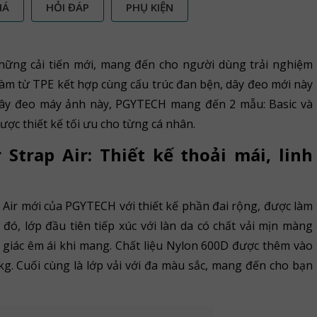
IÁ
HỎI ĐÁP
PHỤ KIỆN
những cải tiến mới, mang đến cho người dùng trải nghiệm
làm từ TPE kết hợp cùng cấu trúc đan bện, dây đeo mới này
n dây đeo máy ảnh này, PGYTECH mang đến 2 mẫu: Basic và
ược thiết kế tối ưu cho từng cá nhân.
trap Air: Thiết kế thoải mái, linh
Air mới của PGYTECH với thiết kế phần đai rộng, được làm
 đó, lớp đầu tiên tiếp xúc với làn da có chất vải mịn màng
m giác êm ái khi mang. Chất liệu Nylon 600D được thêm vào
kg. Cuối cùng là lớp vải với đa màu sắc, mang đến cho bạn