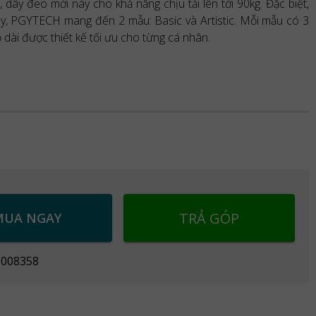
 dây đeo mới này cho khả năng chịu tải lên tới 90kg. Đặc biệt,
y, PGYTECH mang đến 2 mẫu: Basic và Artistic. Mỗi mẫu có 3
dài được thiết kế tối ưu cho từng cá nhân.
TRẢ GÓP
MUA NGAY
P008358