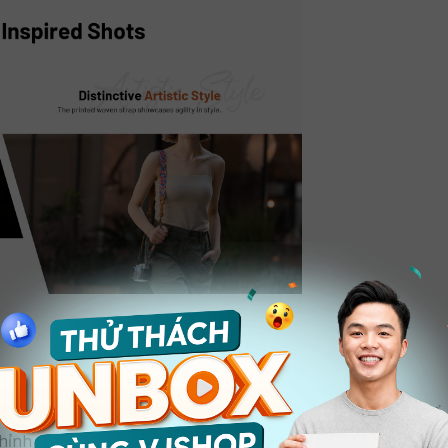
trap Air cho khả năng điều chỉnh độ dài dễ dàng để đeo cổ
hỉnh với độ dài từ 1000-1400mm; mẫu Artistic size S có thể