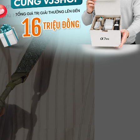
điều chỉnh độ dài trong khoảng 1100-1400mm. Bạn có thể dễ
c phù hợp nhất, mang đến sự dễ chịu khi sử dụng.