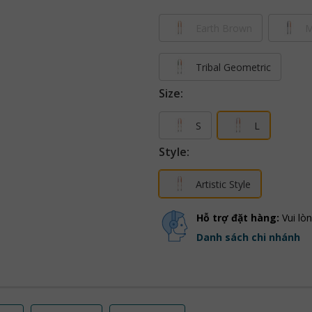
Earth Brown
M
Tribal Geometric
Size:
S
L
Style:
Artistic Style
Hỗ trợ đặt hàng:
Vui lò
Danh sách chi nhánh