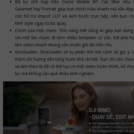
Bộ lọc tích hợp trên Osmo Mobile 8P: Các filter như R
Gourmet hay Portrait giúp bạn chỉnh màu nhanh mà vẫn đẹp.
còn hỗ trợ import LUT và xem trước trực tiếp, nên bạn có
hình style ngay từ lúc quay.
Chỉnh sửa một chạm: Tính năng edit bằng AI giúp bạn dựng 
với một lần chạm, đi kèm nhiều template có sẵn. Rất phù hợ
làm video nhanh nhưng vẫn muốn giữ độ chỉn chu.
ShotGuides: ShotGuides sẽ tự phân tích bối cảnh và gợi ý c
thậm chí hướng dẫn từng bước khá chi tiết. Bạn chỉ cần chọ
và làm theo là đã có thể tạo ra một video hoàn chỉnh, kể c
lạc mà không cần quá nhiều kinh nghiệm.