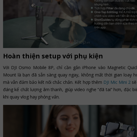
Hoàn thiện setup với phụ kiện
Với DJI Osmo Mobile 8P, chỉ cần gắn iPhone vào Magnetic Quic
Mount là bạn đã sẵn sàng quay ngay, không mất thời gian loay h
mà vẫn đảm bảo kết nối chắc chắn. Kết hợp thêm
DJI Mic Mini 2
sẽ
đáng kể chất lượng âm thanh, giúp video nghe “đã tai” hơn, đặc bi
khi quay vlog hay phỏng vấn.