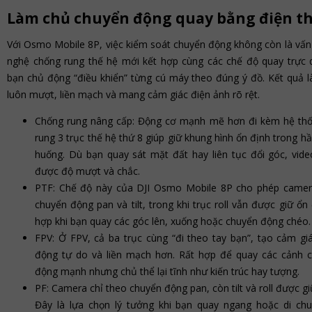
Làm chủ chuyển động quay bằng điện th
Với Osmo Mobile 8P, việc kiểm soát chuyển động không còn là vấn
nghệ chống rung thế hệ mới kết hợp cùng các chế độ quay trực 
bạn chủ động “điều khiển” từng cú máy theo đúng ý đồ. Kết quả l
luôn mượt, liền mạch và mang cảm giác điện ảnh rõ rệt.
Chống rung nâng cấp: Động cơ mạnh mẽ hơn đi kèm hệ th
rung 3 trục thế hệ thứ 8 giúp giữ khung hình ổn định trong hầ
huống. Dù bạn quay sát mặt đất hay liên tục đổi góc, vide
được độ mượt và chắc.
PTF: Chế độ này của DJI Osmo Mobile 8P cho phép camer
chuyển động pan và tilt, trong khi trục roll vẫn được giữ ổn
hợp khi bạn quay các góc lên, xuống hoặc chuyển động chéo.
FPV: Ở FPV, cả ba trục cùng “đi theo tay bạn”, tạo cảm gi
động tự do và liền mạch hơn. Rất hợp để quay các cảnh 
động mạnh nhưng chủ thể lại tĩnh như kiến trúc hay tượng.
PF: Camera chỉ theo chuyển động pan, còn tilt và roll được gi
Đây là lựa chọn lý tưởng khi bạn quay ngang hoặc di ch