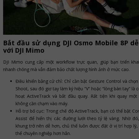
Bắt đầu sử dụng DJI Osmo Mobile 8P d
với DJI Mimo
DJI Mimo cung cấp một workflow trực quan, giúp bạn triển kha
nhanh chóng mà vẫn đảm bảo chất lượng hình ảnh ở mức cao.
Điều khiển bằng cử chỉ: Chỉ cần bật Gesture Control và chọ
Shoot, sau đó giơ tay làm ký hiệu “V” hoặc “lòng bàn tay” là c
hoạt ActiveTrack và bắt đầu quay. Rất tiện khi quay mộ
không cần chạm vào máy.
Hỗ trợ bố cục: Trong chế độ ActiveTrack, bạn có thể bật Co
Assist để hiển thị các đường lưới theo tỷ lệ vàng. Nhờ đó,
khung trở nên dễ hơn, chủ thể luôn được đặt ở vị trí hợp lý,
thể chuyên nghiệp hơn hẳn.