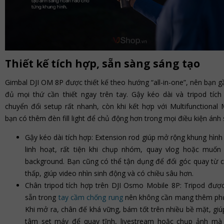
Thiết kế tích hợp, sẵn sàng sáng tạo
Gimbal DJI OM 8P được thiết kế theo hướng “all-in-one”, nên bạn 
đủ mọi thứ cần thiết ngay trên tay. Gậy kéo dài và tripod tích
chuyển đổi setup rất nhanh, còn khi kết hợp với Multifunctional 
bạn có thêm đèn fill light để chủ động hơn trong mọi điều kiện ánh 
Gậy kéo dài tích hợp: Extension rod giúp mở rộng khung hìn
linh hoạt, rất tiện khi chụp nhóm, quay vlog hoặc muốn
background. Bạn cũng có thể tận dụng để đổi góc quay từ 
thấp, giúp video nhìn sinh động và có chiều sâu hơn.
Chân tripod tích hợp trên DJI Osmo Mobile 8P: Tripod được
sẵn trong
tay cầm chống rung
nên không cần mang thêm phụ 
Khi mở ra, chân đế khá vững, bám tốt trên nhiều bề mặt, gi
tâm set máy để quay tĩnh, livestream hoặc chụp ảnh mà