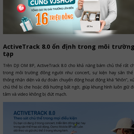
ActiveTrack 8.0 ổn định trong môi trườn
tạp
Trên DJI OM 8P, ActiveTrack 8.0 cho khả năng bám chủ thể rất ch
trong môi trường đông người như concert, sự kiện hay sân thể
thống nhận diện và dự đoán chuyển động hoạt động khá “khôn”, xử 
chủ thể bị che hoặc đổi hướng bất ngờ, giúp khung hình luôn giữ 
tâm và video không bị đứt mạch.