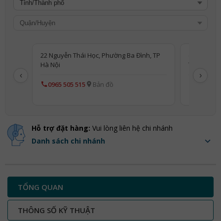
22 Nguyễn Thái Học, Phường Ba Đình, TP
(PP) 22 Ng
Hà Nội
TP Hà Nội
‹
›
0965 505 515
Bản đồ
0813 660
Hỗ trợ đặt hàng:
Vui lòng liên hệ chi nhánh
Danh sách chi nhánh
TỔNG QUAN
THÔNG SỐ KỸ THUẬT