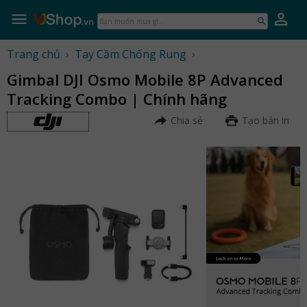
Skip
to
Bạn
content
muốn
mua
Trang chủ
›
Tay Cầm Chống Rung
›
gì...
Gimbal DJI Osmo Mobile 8P Advanced
Tracking Combo | Chính hãng
Chia sẻ
Tạo bản in