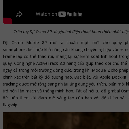
Trên tay DJI Osmo 8P: là gimbal điện thoại hoàn thiện nhất hiện
DJI Osmo Mobile 8P mở ra chuẩn mực mới cho quay ph
smartphone, kết hợp khả năng căn khung chuyên nghiệp với re
FrameTap có thể tháo rời, mang lại sự kiểm soát linh hoạt tron
quay. Công nghệ ActiveTrack 8.0 nâng cấp giúp theo dõi chủ th
ngay cả trong môi trường đông đúc, trong khi Module 2 cho phép
chính xác trên bất kỳ đối tượng nào. Đặc biệt, với Apple DockKit
tracking được mở rộng sang nhiều ứng dụng yêu thích, biến mỗi k
trở nên liền mạch và thông minh hơn. Tất cả hội tụ để gimbal Os
8P luôn theo sát đam mê sáng tạo của bạn với độ chính xác
flagship.