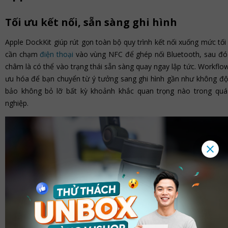
Tối ưu kết nối, sẵn sàng ghi hình
Apple DockKit giúp rút gọn toàn bộ quy trình kết nối xuống mức tối 
cần chạm
điện thoại
vào vùng NFC để ghép nối Bluetooth, sau đ
châm là có thể vào trạng thái sẵn sàng quay ngay lập tức. Workflo
ưu hóa để bạn chuyển từ ý tưởng sang ghi hình gần như không độ
bảo không bỏ lỡ bất kỳ khoảnh khắc quan trọng nào trong quá 
nghiệp.