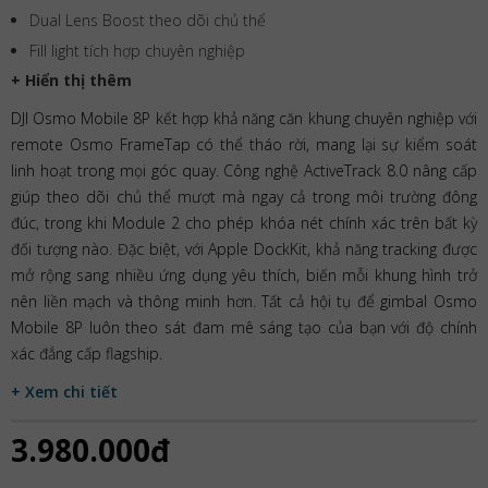
Dual Lens Boost theo dõi chủ thể
Fill light tích hợp chuyên nghiệp
+ Hiển thị thêm
DJI Osmo Mobile 8P kết hợp khả năng căn khung chuyên nghiệp với
remote Osmo FrameTap có thể tháo rời, mang lại sự kiểm soát
linh hoạt trong mọi góc quay. Công nghệ ActiveTrack 8.0 nâng cấp
giúp theo dõi chủ thể mượt mà ngay cả trong môi trường đông
đúc, trong khi Module 2 cho phép khóa nét chính xác trên bất kỳ
đối tượng nào. Đặc biệt, với Apple DockKit, khả năng tracking được
mở rộng sang nhiều ứng dụng yêu thích, biến mỗi khung hình trở
nên liền mạch và thông minh hơn. Tất cả hội tụ để gimbal Osmo
Mobile 8P luôn theo sát đam mê sáng tạo của bạn với độ chính
xác đẳng cấp flagship.
+ Xem chi tiết
3.980.000đ