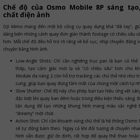
Chế độ của Osmo Mobile 8P sáng tạo
chất điện ảnh
DJI Mimo mang đến một bộ công cụ quay dựng khá “đã tay”, gi
dàng biến những cảnh quay đơn giản thành footage có chiều sâu v
hơn. Mỗi chế độ đều hỗ trợ rõ ràng về bố cục, nhịp chuyển động v
chuyện bằng hình ảnh.
Low-Angle Shots: Chỉ cần nghiêng trục pan là bạn có thể
thấp, tạo cảm giác mới lạ và “có chiều sâu” hơn cho kh
Module đa năng 2 còn hỗ trợ tracking các chủ thể nhỏ như t
cưng, giúp bạn quay đúng tầm mắt của chúng một cách tự nh
Slow Shutter: Chế độ này cho phép bạn tạo hiệu ứng vệt sán
đặc biệt khi quay ban đêm hoặc trong điều kiện thiếu sáng. 
tận dụng để tạo những khung hình mang màu sắc nghệ t
“dreamy” một chút.
Action Shot: Chỉ cần khoanh vùng chủ thể là hệ thống Osmo 
sẽ tự động bám theo. Ngay cả khi đối tượng di chuyển nha
hình vẫn được giữ ổn định, rất hợp để quay thể thao hoặc