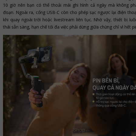
10 giờ nên bạn có thể thoải mái ghi hình cả ngày mà không phả
đoạn. Ngoài ra, cổng USB-C còn cho phép sạc ngược lại điện thoại
khi quay ngoài trời hoặc livestream liên tục. Nhờ vậy, thiết bị lu
thái sẵn sàng, hạn chế tối đa việc phải dừng giữa chừng chỉ vì hết pi