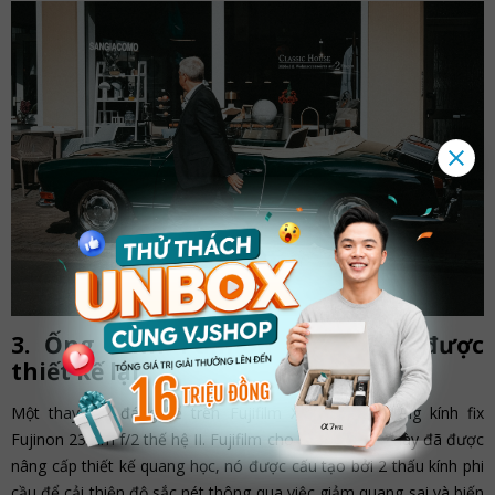
3. Ống kính Fujinon 23mm f/2 được
thiết kế lại
Một thay đổi đáng kể trên Fujifilm X100V đó là ống kính fix
Fujinon 23mm f/2 thế hệ II. Fujifilm cho biết ống kính này đã được
nâng cấp thiết kế quang học, nó được cấu tạo bởi 2 thấu kính phi
cầu để cải thiện độ sắc nét thông qua việc giảm quang sai và biến