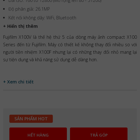
Dải ISO: 160 to 12800 (Mở rộng lên 80 - 51200)
Độ phân giải: 26.1MP
Kết nối không dây: WiFi, Bluetooth
+ Hiển thị thêm
Fujifilm X100V là thế hệ thứ 5 của dòng máy ảnh compact X100
Series đến từ Fujifilm. Máy có thiết kế không thay đổi nhiều so với
người tiền nhiệm X100F nhưng lại có những thay đổi nhỏ mang lại
sự tiện dụng và khả năng sử dụng dễ dàng hơn.
+ Xem chi tiết
SẢN PHẨM HOT
HẾT HÀNG
TRẢ GÓP