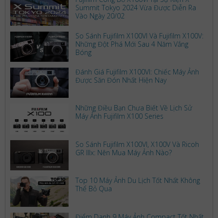
Summit Tokyo 2024 Vừa Được Diễn Ra
Vào Ngày 20/02
So Sánh Fujifilm X100VI Và Fujifilm X100V:
Những Đột Phá Mới Sau 4 Năm Vắng
Bóng
Đánh Giá Fujifilm X100VI: Chiếc Máy Ảnh
Được Săn Đón Nhất Hiện Nay
Những Điều Bạn Chưa Biết Về Lịch Sử
Máy Ảnh Fujifilm X100 Series
So Sánh Fujifilm X100VI, X100V Và Ricoh
GR IIIx: Nên Mua Máy Ảnh Nào?
Top 10 Máy Ảnh Du Lịch Tốt Nhất Không
Thể Bỏ Qua
Điểm Danh 9 Máy Ảnh Compact Tốt Nhất