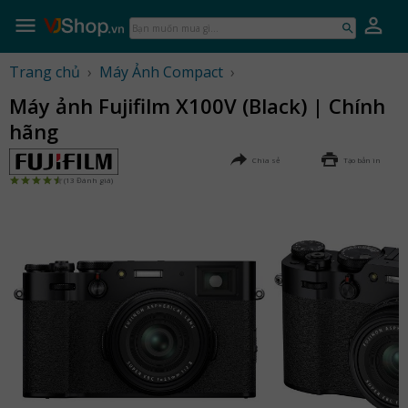
Skip
to
Bạn
content
muốn
mua
Trang chủ
›
Máy Ảnh Compact
›
gì...
Máy ảnh Fujifilm X100V (Black) | Chính
hãng
Chia sẻ
Tạo bản in
(13 Đánh giá)