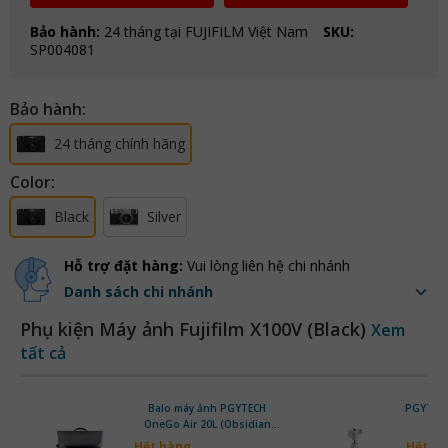
Bảo hành:
24 tháng tại FUJIFILM Việt Nam
SKU:
SP004081
Bảo hành:
24 tháng chính hãng
Color:
Black
Silver
Hỗ trợ đặt hàng:
Vui lòng liên hệ chi nhánh
Danh sách chi nhánh
Phụ kiện Máy ảnh Fujifilm X100V (Black)
Xem
tất cả
Balo máy ảnh PGYTECH
PGYTECH
OneGo Air 20L (Obsidian
Ba
Black)
Hết hàng
Hết h