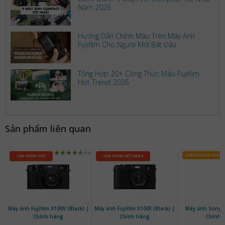
Năm 2026
Hướng Dẫn Chỉnh Màu Trên Máy Ảnh
Fujifilm Cho Người Mới Bắt Đầu
Tổng Hợp 20+ Công Thức Màu Fujifilm
Hot Trend 2026
Sản phẩm liên quan
(13)
NGỪNG KINH DOAN
SẢN PHẨM HOT
SẢN PHẨM HẾT HÀNG
Máy ảnh Fujifilm X100V (Black) |
Máy ảnh Fujifilm X100F (Black) |
Máy ảnh Sony ZV
Chính hãng
Chính hãng
Chính 