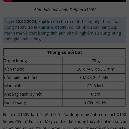
Giới thiệu máy ảnh Fujifilm X100V
Ngày
20.02.2024
, Fujifilm đã cho ra mắt thế hệ tiếp theo của
dòng X100V đó là
Fujifilm X100VI
với rất nhiều các nâng cấp
mạnh mẽ về chất lượng hình ảnh và trải nghiệm sử dụng, cùng
mức giá phải chăng.
Thông số nổi bật
Trọng lượng
478 g
Kích thước
128 x 74.8 x 53.3 mm
Cảm biến hình ảnh
CMOS 26,1 MP
Màn hình
LCD 3 inch
Khoảng cách lấy nét
10 cm
Bù trừ sáng
-5 đến +5 EV
Fujifilm X100V là thế hệ thứ 5 của dòng máy ảnh compact X100
Series đến từ Fujifilm. Máy có thiết kế không thay đổi nhiều so với
người tiền nhiệm X100F nhưng lại có những thay đổi nhỏ mang lại