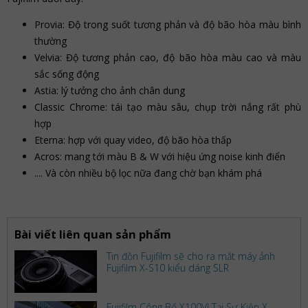
Provia: Độ trong suốt tương phản và độ bão hòa màu bình
thường
Velvia: Độ tương phản cao, độ bão hòa màu cao và màu
sắc sống động
Astia: lý tưởng cho ảnh chân dung
Classic Chrome: tái tạo màu sâu, chụp trời nắng rất phù
hợp
Eterna: hợp với quay video, độ bão hòa thấp
Acros: mang tới màu B & W với hiệu ứng noise kinh điển
.... Và còn nhiều bộ lọc nữa đang chờ bạn khám phá
Bài viết liên quan sản phẩm
Tin đồn Fujifilm sẽ cho ra mắt máy ảnh
Fujifilm X-S10 kiểu dáng SLR
Fujifilm Công Bố X100VI Tại Sự Kiện X