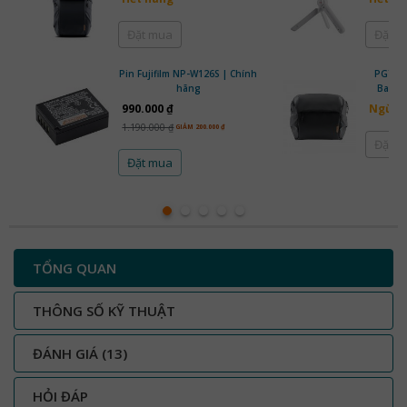
Đặt mua
Đặt 
Pin Fujifilm NP-W126S | Chính
PGYTE
hãng
Bag 10
990.000 ₫
Ngừng
1.190.000 ₫
GIẢM 200.000 ₫
Đặt 
Đặt mua
TỔNG QUAN
THÔNG SỐ KỸ THUẬT
ĐÁNH GIÁ
(13)
HỎI ĐÁP