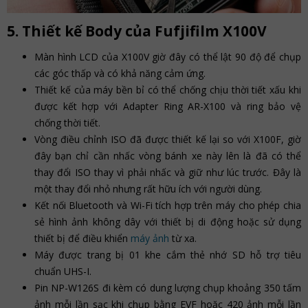
5. Thiết kế Body của Fufjifilm X100V
Màn hình LCD của X100V giờ đây có thể lật 90 độ để chụp
các góc thấp và có khả năng cảm ứng.
Thiết kế của máy bền bỉ có thể chống chịu thời tiết xấu khi
được kết hợp với Adapter Ring AR-X100 và ring bảo vệ
chống thời tiết.
Vòng điều chỉnh ISO đã được thiết kế lại so với X100F, giờ
đây bạn chỉ cần nhấc vòng bánh xe này lên là đã có thể
thay đổi ISO thay vì phải nhấc và giữ như lúc trước. Đây là
một thay đổi nhỏ nhưng rất hữu ích với người dùng.
Kết nối Bluetooth và Wi-Fi tích hợp trên máy cho phép chia
sẻ hình ảnh không dây với thiết bị di động hoặc sử dụng
thiết bị để điều khiển
máy ảnh
từ xa.
Máy được trang bị 01 khe cắm thẻ nhớ SD hỗ trợ tiêu
chuẩn UHS-I.
Pin NP-W126S đi kèm có dung lượng chụp khoảng 350 tấm
ảnh mỗi lần sạc khi chụp bằng EVF hoặc 420 ảnh mỗi lần