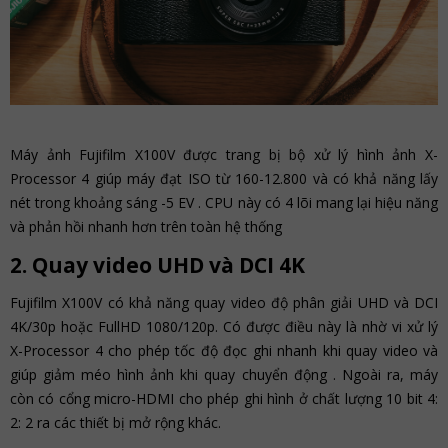
Máy ảnh Fujifilm X100V được trang bị bộ xử lý hình ảnh X-
Processor 4 giúp máy đạt ISO từ 160-12.800 và có khả năng lấy
nét trong khoảng sáng -5 EV . CPU này có 4 lõi mang lại hiệu năng
và phản hồi nhanh hơn trên toàn hệ thống
2. Quay video UHD và DCI 4K
Fujifilm X100V có khả năng quay video độ phân giải UHD và DCI
4K/30p hoặc FullHD 1080/120p. Có được điều này là nhờ vi xử lý
X-Processor 4 cho phép tốc độ đọc ghi nhanh khi quay video và
giúp giảm méo hình ảnh khi quay chuyển động . Ngoài ra, máy
còn có cổng micro-HDMI cho phép ghi hình ở chất lượng 10 bit 4:
2: 2 ra các thiết bị mở rộng khác.