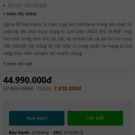
Dải ISO 100-102400
+ Hiển thị thêm
Sigma BF Mirrorless là chiếc máy ảnh full-frame mang đến thiết kế
unibody đột phá. Được trang bị cảm biến CMOS BSI 24.6MP, máy
cho chất lượng hình ảnh sắc nét, độ chi tiết cao và dải ISO linh hoạt
100-102400. Hệ thống lấy nét pha và tương phản lai mang lại khả
năng nhận diện và bám nét nhanh chóng.
+ Xem chi tiết
44.990.000đ
52.800.000đ
Giảm:
7.810.000đ
MUA NGAY
TRẢ GÓP
Bảo hành:
24 tháng
SKU:
SP009072