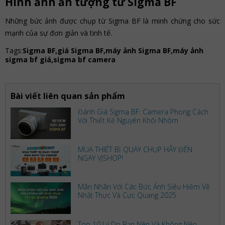
Hình ảnh ấn tượng từ Sigma BF
Những bức ảnh được chụp từ Sigma BF là minh chứng cho sức
mạnh của sự đơn giản và tinh tế.
Tags:
Sigma BF,giá Sigma BF,máy ảnh Sigma BF,máy ảnh
sigma bf giá,sigma bf camera
Bài viết liên quan sản phẩm
Đánh Giá Sigma BF: Camera Phong Cách
Với Thiết Kế Nguyên Khối Nhôm
MUA THIẾT BỊ QUAY CHỤP HÃY ĐẾN
NGAY VJSHOP!
Mãn Nhãn Với Các Bức Ảnh Siêu Hiếm Về
Nhật Thực Và Cực Quang 2025
Top 10 Lý Do Bạn Nên Và Không Nên