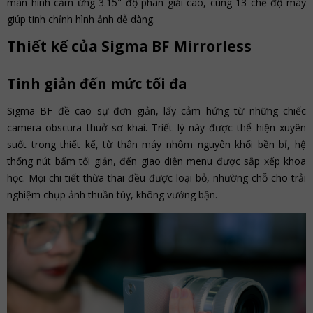
màn hình cảm ứng 3.15" độ phân giải cao, cùng 13 chế độ mày
giúp tinh chỉnh hình ảnh dễ dàng.
Thiết kế của Sigma BF Mirrorless
Tinh giản đến mức tối đa
Sigma BF đề cao sự đơn giản, lấy cảm hứng từ những chiếc
camera obscura thuở sơ khai. Triết lý này được thể hiện xuyên
suốt trong thiết kế, từ thân máy nhôm nguyên khối bền bỉ, hệ
thống nút bấm tối giản, đến giao diện menu được sắp xếp khoa
học. Mọi chi tiết thừa thãi đều được loại bỏ, nhường chỗ cho trải
nghiệm chụp ảnh thuần túy, không vướng bận.