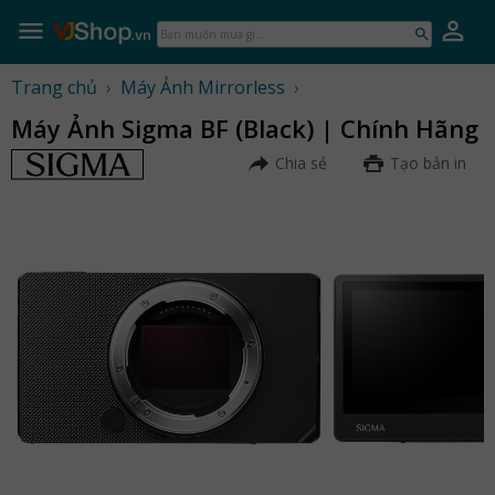
Skip
to
Bạn
content
muốn
mua
Trang chủ
›
Máy Ảnh Mirrorless
›
gì...
Máy Ảnh Sigma BF (Black) | Chính Hãng
Chia sẻ
Tạo bản in