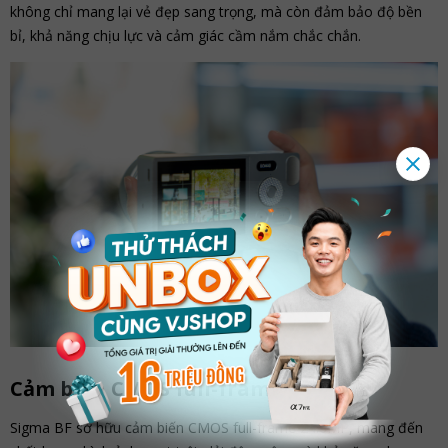
không chỉ mang lại vẻ đẹp sang trọng, mà còn đảm bảo độ bền
bỉ, khả năng chịu lực và cảm giác cầm nắm chắc chắn.
Cảm biến CMOS full-frame 24.6MP
Sigma BF sở hữu cảm biến CMOS full-frame 24.6MP, mang đến