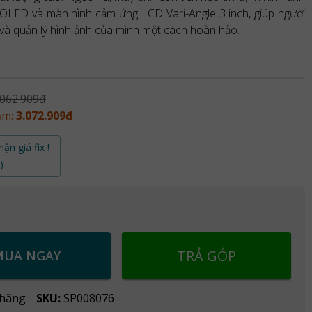
 OLED và màn hình cảm ứng LCD Vari-Angle 3 inch, giúp người
và quản lý hình ảnh của mình một cách hoàn hảo.
.062.909đ
ảm:
3.072.909đ
ận giá fix !
)
TRẢ GÓP
MUA NGAY
 hãng
SKU:
SP008076