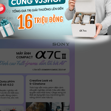
ới 10fps và ISO linh hoạt từ 50-204800, camera cung cấp
4K30p toàn khung hình 10 bit và chế độ S-Log3, S-Gamut3,
ượng cao. Ngoài ra, máy ảnh còn tích hợp ổn định hình ảnh
 LCD Vari-Angle 3 inch, giúp người dùng có thể thỏa sức