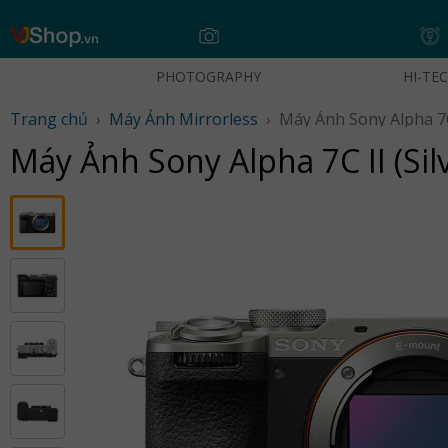
Skip
to
content
PHOTOGRAPHY
HI-TE
Trang chủ
›
Máy Ảnh Mirrorless
›
Máy Ảnh Sony Alpha 7C 
Máy Ảnh Sony Alpha 7C II (Sil