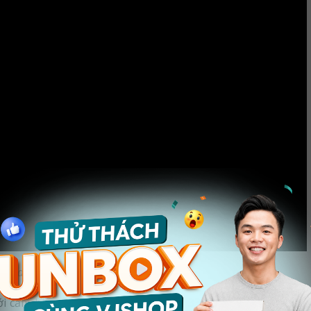
lpha 7C II | Sony | α
i cảm biến Full-Frame Exmor R BSI 33MP và bộ xử lý hình