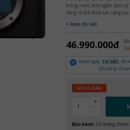
thông minh, kính ngắm điện tử
dùng có thể thỏa sức sáng tạo 
+ Xem chi tiết
50
46.990.000đ
Gi
Inbox ngay
TẠI ĐÂY
để nh
(Số lượng có hạn
GIÁ CÓ GIẢM
+
Count
-
Bảo hành:
24 tháng chính