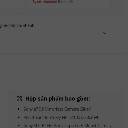
0812660666
Bản đồ
ng liên hệ chi nhánh
Hộp sản phẩm bao gồm:
Sony a7C II Mirrorless Camera (Silver)
Pin Lithium-Ion Sony NP-FZ100 (2280mAh)
Sony ALC-B1EM Body Cap cho E-Mount Cameras