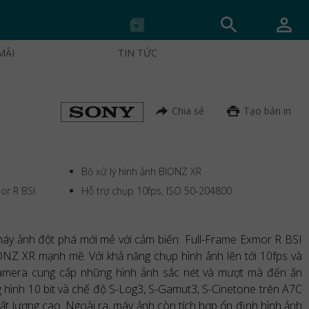
MÃI
TIN TỨC
Chia sẻ
Tạo bản in
Bộ xử lý hình ảnh BIONZ XR
or R BSI
Hỗ trợ chụp 10fps, ISO 50-204800
máy ảnh đột phá mới mẻ với cảm biến Full-Frame Exmor R BSI
NZ XR mạnh mẽ. Với khả năng chụp hình ảnh lên tới 10fps và
camera cung cấp những hình ảnh sắc nét và mượt mà đến ấn
 hình 10 bit và chế độ S-Log3, S-Gamut3, S-Cinetone trên A7C
hất lượng cao. Ngoài ra, máy ảnh còn tích hợp ổn định hình ảnh