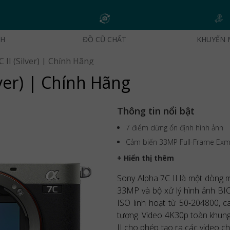
CH
ĐỒ CŨ CHẤT
KHUYẾN 
II (Silver) | Chính Hãng
ver) | Chính Hãng
Thông tin nổi bật
7 điểm dừng ổn định hình ảnh
Cảm biến 33MP Full-Frame Exm
+ Hiển thị thêm
Sony Alpha 7C II là một dòng 
33MP và bộ xử lý hình ảnh BIO
ISO linh hoạt từ 50-204800, 
tượng. Video 4K30p toàn khung
II cho phép tạo ra các video c