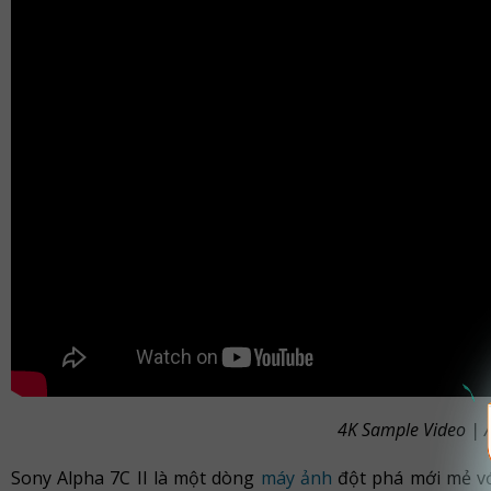
4K Sample Video | A
Sony Alpha 7C II là một dòng
máy ảnh
đột phá mới mẻ vớ