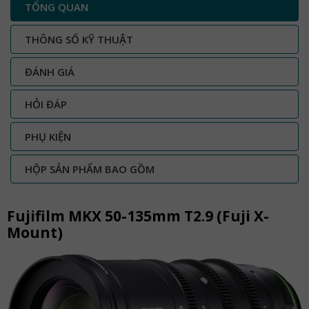
TỔNG QUAN
THÔNG SỐ KỸ THUẬT
ĐÁNH GIÁ
HỎI ĐÁP
PHỤ KIỆN
HỘP SẢN PHẨM BAO GỒM
Fujifilm MKX 50-135mm T2.9 (Fuji X-
Mount)