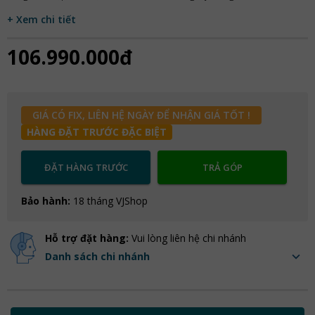
+ Xem chi tiết
106.990.000đ
GIÁ CÓ FIX, LIÊN HỆ NGÀY ĐỂ NHẬN GIÁ TỐT !
HÀNG ĐẶT TRƯỚC ĐẶC BIỆT
ĐẶT HÀNG TRƯỚC
TRẢ GÓP
Bảo hành:
18 tháng VJShop
Hỗ trợ đặt hàng:
Vui lòng liên hệ chi nhánh
Danh sách chi nhánh