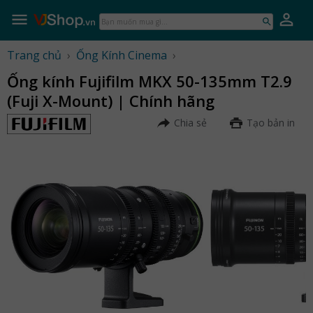
Skip
to
Bạn
content
muốn
mua
Trang chủ
›
Ống Kính Cinema
›
gì...
Ống kính Fujifilm MKX 50-135mm T2.9
(Fuji X-Mount) | Chính hãng
Chia sẻ
Tạo bản in