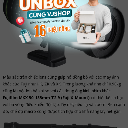
Màu sắc trên chiếc lens cũng giúp nó đồng bộ với các máy ảnh
khác của Fuji như HK, ZK và XK. Trọng lượng khá nhẹ chỉ 0.98kg
cũng là một lợi thế khi so với các dòng ống kính phim khác.
Fujifilm MKX 50-135mm T2.9 (Fuji X-Mount)
có thiết kế cơ học
với ba vòng điều khiển độc lập: lấy nét, tiêu cự và zoom. Bên cạnh
đó, chế độ macro cũng được tích hợp cho khả năng lấy nét gần.