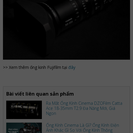
>> Xem thêm ống kinh Fujifilm tại
đây
Bài viết liên quan sản phẩm
Ra Mắt Ống Kính Cinema DZOFilm Catta
Ace 18-35mm T2.9 Đa Năng Mới, Giá
Ngon
Ống Kính Cinema Là Gì? Ống Kính Điện
Ảnh Khác Gì So Với Ống Kính Thông