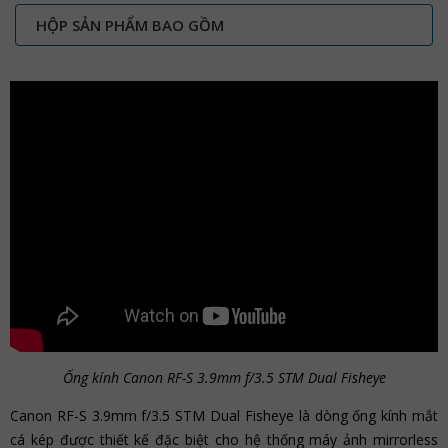
HỘP SẢN PHẨM BAO GỒM
Ống kính Canon RF-S 3.9mm f/3.5 STM Dual Fisheye
Canon RF-S 3.9mm f/3.5 STM Dual Fisheye là dòng ống kính mắt
cá kép được thiết kế đặc biệt cho hệ thống máy ảnh mirrorless