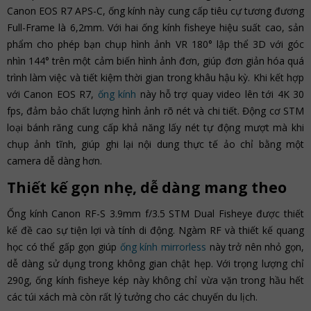
Canon EOS R7 APS-C, ống kính này cung cấp tiêu cự tương đương
Full-Frame là 6,2mm. Với hai ống kính fisheye hiệu suất cao, sản
phẩm cho phép bạn chụp hình ảnh VR 180° lập thể 3D với góc
nhìn 144° trên một cảm biến hình ảnh đơn, giúp đơn giản hóa quá
trình làm việc và tiết kiệm thời gian trong khâu hậu kỳ. Khi kết hợp
với Canon EOS R7,
ống kính
này hỗ trợ quay video lên tới 4K 30
fps, đảm bảo chất lượng hình ảnh rõ nét và chi tiết. Động cơ STM
loại bánh răng cung cấp khả năng lấy nét tự động mượt mà khi
chụp ảnh tĩnh, giúp ghi lại nội dung thực tế ảo chỉ bằng một
camera dễ dàng hơn.
Thiết kế gọn nhẹ, dễ dàng mang theo
Ống kính Canon RF-S 3.9mm f/3.5 STM Dual Fisheye được thiết
kế đề cao sự tiện lợi và tính di động. Ngàm RF và thiết kế quang
học có thể gấp gọn giúp
ống kính mirrorless
này trở nên nhỏ gọn,
dễ dàng sử dụng trong không gian chật hẹp. Với trọng lượng chỉ
290g, ống kính fisheye kép này không chỉ vừa vặn trong hầu hết
các túi xách mà còn rất lý tưởng cho các chuyến du lịch.