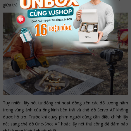
giữa trái và phải.
Tuy nhiên, lấy nét tự động chỉ hoạt động trên các đối tượng nằm
trong vùng ảnh của ống kính bên trái và chế độ Servo AF không
được hỗ trợ. Trước khi quay phim người dùng cần điều chỉnh lấy
nét sang chế độ One-Shot AF hoặc lấy nét thủ công để đảm bảo
chất lượng hình ảnh tốt nhất.