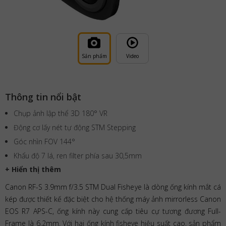
Sản phẩm
Video
Thông tin nổi bật
Chụp ảnh lập thể 3D 180° VR
Động cơ lấy nét tự động STM Stepping
Góc nhìn FOV 144°
Khẩu độ 7 lá, ren filter phía sau 30,5mm
+ Hiển thị thêm
Canon RF-S 3.9mm f/3.5 STM Dual Fisheye là dòng ống kính mắt cá
kép được thiết kế đặc biệt cho hệ thống máy ảnh mirrorless Canon
EOS R7 APS-C, ống kính này cung cấp tiêu cự tương đương Full-
Frame là 6,2mm. Với hai ống kính fisheye hiệu suất cao, sản phẩm