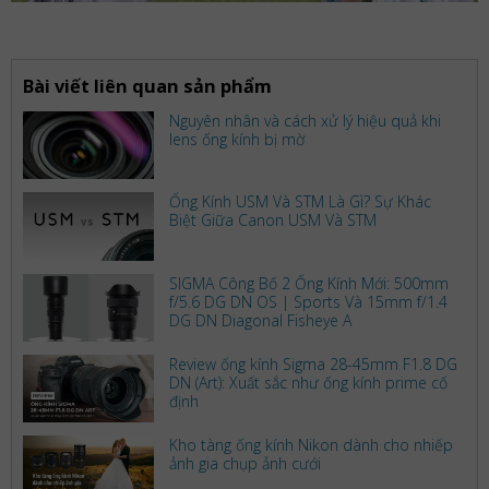
Bài viết liên quan sản phẩm
Nguyên nhân và cách xử lý hiệu quả khi
lens ống kính bị mờ
Ống Kính USM Và STM Là Gì? Sự Khác
Biệt Giữa Canon USM Và STM
SIGMA Công Bố 2 Ống Kính Mới: 500mm
f/5.6 DG DN OS | Sports Và 15mm f/1.4
DG DN Diagonal Fisheye A
Review ống kính Sigma 28-45mm F1.8 DG
DN (Art): Xuất sắc như ống kính prime cố
định
Kho tàng ống kính Nikon dành cho nhiếp
ảnh gia chụp ảnh cưới