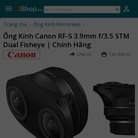
Skip
to
Bạn
content
muốn
mua
Trang chủ
›
Ống Kính Mirrorless
›
gì...
Ống Kính Canon RF-S 3.9mm f/3.5 STM
Dual Fisheye | Chính Hãng
Chia sẻ
Tạo bản in