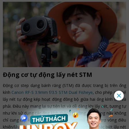
Động cơ tự động lấy nét STM
Động cơ step dạng bánh răng (STM) đã được trang bị trên ống
kính
Canon RF-S 3.9mm f/3.5 STM Dual Fisheye
, cho phép cơ chế
lấy nét tự động kép hoạt động đồng bộ giữa hai ống kính trái và
phải. Điều này mang lại sự tiện lợi và dễ dàng khi lấy nét, tương tự
như khi sử dụng các ống kính thông thường. Hệ thống này không
chỉ cung cấp khả năng lấy nét chính xác mà còn hỗ trợ vòng điều
khiển/lấy nét điện tử cùng công tắc điều chỉnh sự khác biệt lấy nét