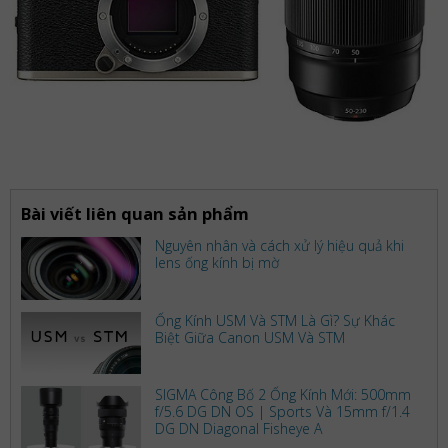
Bài viết liên quan sản phẩm
Nguyên nhân và cách xử lý hiệu quả khi
lens ống kính bị mờ
Ống Kính USM Và STM Là Gì? Sự Khác
Biệt Giữa Canon USM Và STM
SIGMA Công Bố 2 Ống Kính Mới: 500mm
f/5.6 DG DN OS | Sports Và 15mm f/1.4
DG DN Diagonal Fisheye A