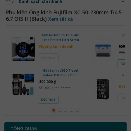
Danh sách chi nhánh
Phụ kiện Ống kính Fujifilm XC 50-230mm f/4.5-
6.7 OIS II (Black)
Xem tất cả
Kính lọc Marumi Fit & Slim
Hộp ch
Lens Protect Filter 58mm
Ngừng kinh doanh
650.00
790.000
Đặt mua
Đặt 
Bộ vệ sinh VSGO Travel
edition DKL-15G | Chính
Tủ ch
Hãng
300.000 ₫
Hết h
550.000 ₫
GIẢM 250.000 ₫
Đặt 
Đặt mua
TỔNG QUAN