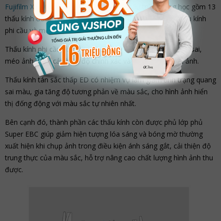
Fujifilm XC 50-230mm f/4.5-6.7 OIS
có cấu trúc quang học gồm 13
thấu kính được chia thành 10 nhóm, trong đó có một thấu kính
phi cầu và một thấu kính ED.
Thấu kính phi cầu có chức năng kiểm soát hiện tượng cầu sai,
méo ảnh, giúp cải thiện độ chính xác và sắc nét của bức ảnh.
Thấu kính tán sắc thấp ED có nhiệm vụ làm giảm tình trạng quang
sai màu, gia tăng độ tương phản về màu sắc, cho hình ảnh hiển
thị đống động với màu sắc tự nhiên nhất.
Bên cạnh đó, thành phần các thấu kính còn được phủ lớp phủ
Super EBC giúp giảm hiện tượng lóa sáng và bóng mờ thường
xuất hiện khi chụp ảnh trong điều kiện ánh sáng gắt, cải thiện độ
trung thực của màu sắc, hỗ trợ nâng cao chất lượng hình ảnh thu
được.