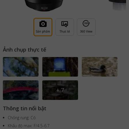
36
0
Sản phẩm
Thực tế
360 View
Ảnh chụp thực tế
+
7
Thông tin nổi bật
Chống rung: Có
Khẩu độ max: F/4.5-6.7