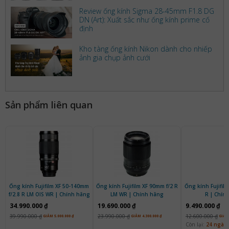
Review ống kính Sigma 28-45mm F1.8 DG
DN (Art): Xuất sắc như ống kính prime cố
định
Kho tàng ống kính Nikon dành cho nhiếp
ảnh gia chụp ảnh cưới
Sản phẩm liên quan
Ống kính Fujifilm XF 50-140mm
Ống kính Fujifilm XF 90mm f/2 R
Ống kính Fujifilm
f/2.8 R LM OIS WR | Chính hãng
LM WR | Chính hãng
R | Chín
34.990.000 ₫
19.690.000 ₫
9.490.000 ₫
39.990.000 ₫
23.990.000 ₫
12.600.000 ₫
GIẢM 5.000.000 ₫
GIẢM 4.300.000 ₫
GIẢM 
Còn lại:
24 ngày