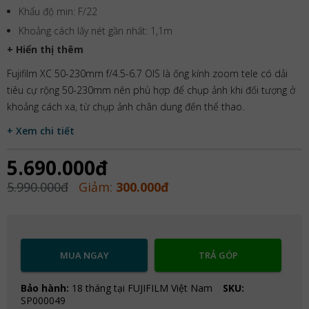
Khẩu độ min: F/22
Khoảng cách lấy nét gần nhất: 1,1m
+ Hiển thị thêm
Fujifilm XC 50-230mm f/4.5-6.7 OIS là ống kính zoom tele có dải
tiêu cự rộng 50-230mm nên phù hợp để chụp ảnh khi đối tượng ở
khoảng cách xa, từ chụp ảnh chân dung đến thể thao.
+ Xem chi tiết
5.690.000đ
5.990.000đ
Giảm:
300.000đ
MUA NGAY
TRẢ GÓP
Bảo hành:
18 tháng tại FUJIFILM Việt Nam
SKU:
SP000049