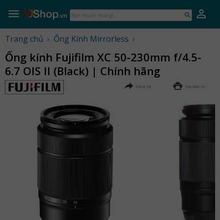
Skip
to
Bạn
content
muốn
mua
Trang chủ
›
Ống Kính Mirrorless
›
gì...
Ống kính Fujifilm XC 50-230mm f/4.5-
6.7 OIS II (Black) | Chính hãng
Chia sẻ
Tạo bản in