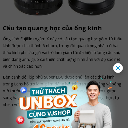
Cấu tạo quang học của ống kính
Ống kính Fujifilm ngàm X này có cấu tạo quang học gồm 10 thấu
kính được chia thành 6 nhóm, trong đó quan trọng nhất có hai
thấu kính phi cầu giữ vai trò làm giảm tối đa hiện tượng cầu sai,
biến dạng ảnh, giúp cải thiện chất lượng hình ảnh với độ sắc nét
và chính xác cao hơn.
Bên cạnh đó, lớp phủ Super EBC được phủ lên các thấu kính
trong Lens hỗ trợ làm giảm đáng kể tình trạng lóe sáng và bóng
mờ thường xuất hiện mỗi khi chụp ảnh trong điều kiện ngược
sáng hay ánh sáng quá mạnh. Mang tới hình ảnh trung thực, tự
nhiên với độ tương phản màu sắc gia tăng.