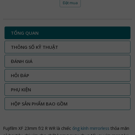
Đặt mua
TỔNG QUAN
THÔNG SỐ KỸ THUẬT
ĐÁNH GIÁ
HỎI ĐÁP
PHỤ KIỆN
HỘP SẢN PHẨM BAO GỒM
Fujifilm XF 23mm f/2 R WR là chiếc
ống kính mirrorless
thỏa mãn