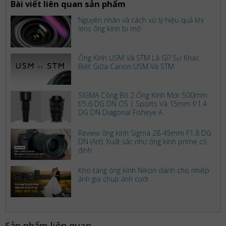
Bài viết liên quan sản phẩm
Nguyên nhân và cách xử lý hiệu quả khi
lens ống kính bị mờ
Ống Kính USM Và STM Là Gì? Sự Khác
Biệt Giữa Canon USM Và STM
SIGMA Công Bố 2 Ống Kính Mới: 500mm
f/5.6 DG DN OS | Sports Và 15mm f/1.4
DG DN Diagonal Fisheye A
Review ống kính Sigma 28-45mm F1.8 DG
DN (Art): Xuất sắc như ống kính prime cố
định
Kho tàng ống kính Nikon dành cho nhiếp
ảnh gia chụp ảnh cưới
Sản phẩm liên quan