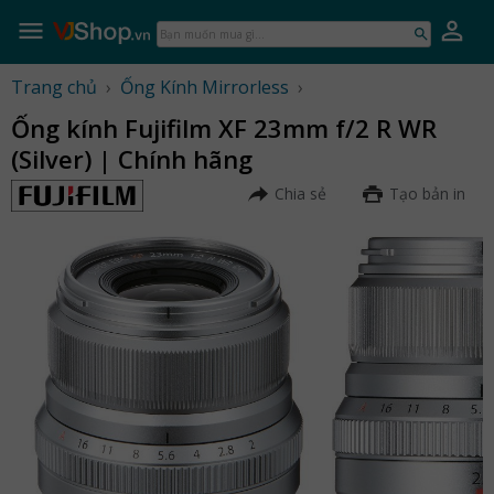
Skip
to
Bạn
content
muốn
mua
Trang chủ
›
Ống Kính Mirrorless
›
gì...
Ống kính Fujifilm XF 23mm f/2 R WR
(Silver) | Chính hãng
Chia sẻ
Tạo bản in