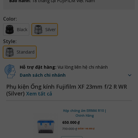
Bảo hành:
18 tháng tại FUJIFILM Việt Nam
Color:
Black
Silver
Style:
Standard
Hỗ trợ đặt hàng:
Vui lòng liên hệ chi nhánh
Danh sách chi nhánh
Phụ kiện Ống kính Fujifilm XF 23mm f/2 R WR
(Silver)
Xem tất cả
Hộp chống ẩm EIRMAI R10 |
Chính Hãng
650.000 ₫
790.000 ₫
GIẢM 140.000 ₫