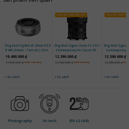
HÀNG ĐẶT TRƯỚC ĐẶC BIỆT
HÀNG ĐẶT TRƯỚC ĐẶC
Ống kính Fujifilm XF 23mm f/2.8
Ống Kính Sigma 15mm F1.4 DC I
Ống Kính Sigma 
R WR (Silver) - Tách kit | Chính
Contemporary for Canon RF |
Contemporary for
hãng
Chính Hãng
Chính 
10.490.000 ₫
12.390.000 ₫
12.390.000 ₫
11.690.000 ₫
12.980.000 ₫
12.980.000 ₫
GIẢM 1.200.000 ₫
GIẢM 590.000 ₫
GIẢM 
+ So sánh
+ So sánh
+ So sánh
Photography
Hi-tech
Đồ cũ chất