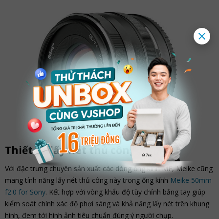
Thiết kế lấy nét thủ công MF
Với đặc trưng chuyên sản xuất các dòng ống kính MF, Meike cũng
mang tính năng lấy nét thủ công này trong ống kính
Meike 50mm
f2.0 for Sony
. Kết hợp với vòng khẩu độ tùy chỉnh bằng tay giúp
kiểm soát chính xác độ phơi sáng và khả năng lấy nét trên khung
hình, đem tới hình ảnh tiêu chuẩn đúng ý người chụp.