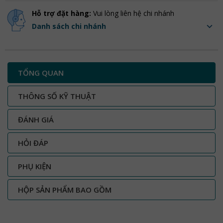
Hỗ trợ đặt hàng:
Vui lòng liên hệ chi nhánh
Danh sách chi nhánh
TỔNG QUAN
THÔNG SỐ KỸ THUẬT
ĐÁNH GIÁ
HỎI ĐÁP
PHỤ KIỆN
HỘP SẢN PHẨM BAO GỒM