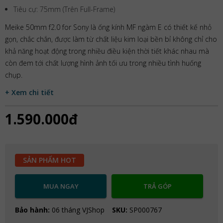
Tiêu cự: 75mm (Trên Full-Frame)
Meike 50mm f2.0 for Sony là ống kính MF ngàm E có thiết kế nhỏ
gọn, chắc chắn, được làm từ chất liệu kim loại bền bỉ không chỉ cho
khả năng hoạt động trong nhiều điều kiện thời tiết khác nhau mà
còn đem tới chất lượng hình ảnh tối ưu trong nhiều tình huống
chụp.
+ Xem chi tiết
1.590.000đ
SẢN PHẨM HOT
MUA NGAY
TRẢ GÓP
Bảo hành:
06 tháng VJShop
SKU:
SP000767