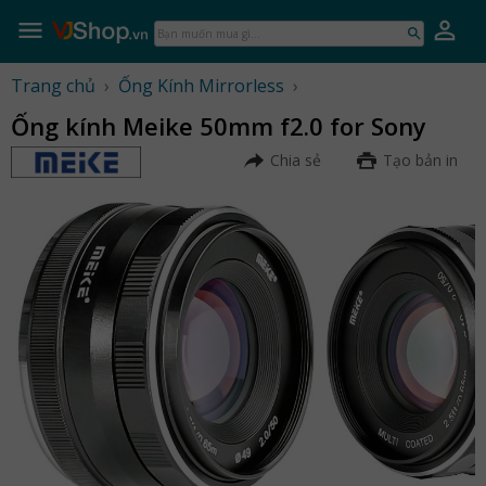
Skip
to
Bạn
content
muốn
mua
Trang chủ
›
Ống Kính Mirrorless
›
gì...
Ống kính Meike 50mm f2.0 for Sony
Chia sẻ
Tạo bản in