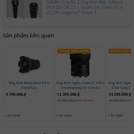
SIGMA Công Bố 2 Ống Kính Mới: 500mm
f/5.6 DG DN OS | Sports Và 15mm f/1.4
DG DN Diagonal Fisheye A
Sản phẩm liên quan
HÀNG ĐẶT TRƯỚC ĐẶC BIỆT
HÀNG ĐẶT TRƯỚC
Ống kính Meike 8mm F/3.5
Ống Kính Sigma 15mm F1.4 DC I
Ống Kính Sigma
(Sony/Fuji)
Contemporary for Sony E |
II For Sony E 
Chính Hãng
3.790.000 ₫
12.390.000 ₫
24.390.000 ₫
12.980.000 ₫
24.990.000 ₫
GIẢM 590.000 ₫
GIẢM 
+ So sánh
+ So sánh
+ So sánh