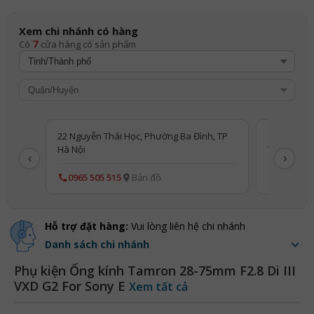
Xem chi nhánh có hàng
7
Có
cửa hàng có sản phẩm
22 Nguyễn Thái Học, Phường Ba Đình, TP
(PP) 22 Ng
Hà Nội
TP Hà Nội
‹
›
0965 505 515
Bản đồ
0813 660
Hỗ trợ đặt hàng:
Vui lòng liên hệ chi nhánh
Danh sách chi nhánh
Phụ kiện Ống kính Tamron 28-75mm F2.8 Di III
VXD G2 For Sony E
Xem tất cả