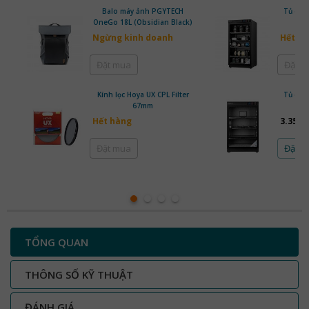
Balo máy ảnh PGYTECH
Tủ ch
OneGo 18L (Obsidian Black)
Ngừng kinh doanh
Hết h
Đặt mua
Đặt 
Kính lọc Hoya UX CPL Filter
Tủ ch
67mm
80
Hết hàng
3.350.
Đặt mua
Đặt 
TỔNG QUAN
THÔNG SỐ KỸ THUẬT
ĐÁNH GIÁ