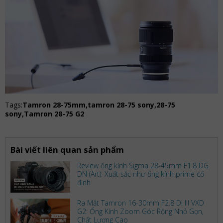
Tags:
Tamron 28-75mm,tamron 28-75 sony,28-75
sony,Tamron 28-75 G2
Bài viết liên quan sản phẩm
Review ống kính Sigma 28-45mm F1.8 DG
DN (Art): Xuất sắc như ống kính prime cố
định
Ra Mắt Tamron 16-30mm F2.8 Di III VXD
G2: Ống Kính Zoom Góc Rộng Nhỏ Gọn,
Chất Lượng Cao