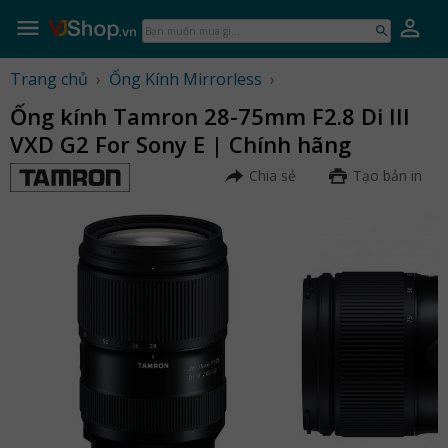
Skip
to
Bạn
content
muốn
mua
Trang chủ
›
Ống Kính Mirrorless
›
gì...
Ống kính Tamron 28-75mm F2.8 Di III
VXD G2 For Sony E | Chính hãng
Chia sẻ
Tạo bản in