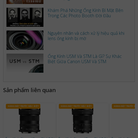
Khám Phá Những Ống Kính Bí Mật Bên
Trong Các Photo Booth Đời Đầu
Nguyên nhân và cách xử lý hiệu quả khi
lens ống kính bị mờ
Ống Kính USM Và STM Là Gì? Sự Khác
Biệt Giữa Canon USM Và STM
Sản phẩm liên quan
HÀNG ĐẶT TRƯỚC ĐẶC BIỆT
HÀNG ĐẶT TRƯỚC ĐẶC BIỆT
HÀNG ĐẶT TRƯỚC ĐẶC