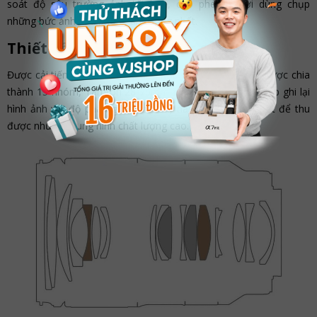
soát độ sâu trường ảnh tốt hơn, cho phép người dùng chụp
những bức ảnh xóa phông ấn tượng nhất.
Thiết kế quang học được cải tiến
Được cải tiến với cấu trúc quang học gồm 17 thấu kính được chia
thành 15 nhóm, Tamron 28-75mm f/2.8 Di III VXD G2 giúp ghi lại
hình ảnh với độ phân giải cao hơn, nâng cao độ sắc nét để thu
được những khung hình chất lượng cao.