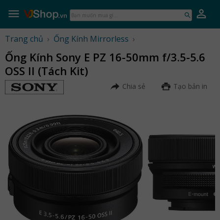
Skip
to
Bạn
content
muốn
mua
Trang chủ
›
Ống Kính Mirrorless
›
gì...
Ống Kính Sony E PZ 16-50mm f/3.5-5.6
OSS II (Tách Kit)
Chia sẻ
Tạo bản in