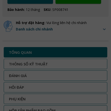
Bảo hành:
12 tháng
SKU:
SP008741
Hỗ trợ đặt hàng:
Vui lòng liên hệ chi nhánh
Danh sách chi nhánh
TỔNG QUAN
THÔNG SỐ KỸ THUẬT
ĐÁNH GIÁ
HỎI ĐÁP
PHỤ KIỆN
HỘP SẢN PHẨM BAO GỒM