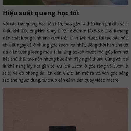
Hiệu suất quang học tốt
Với cấu tạo quang học tiên tiến, bao gồm 4 thấu kính phi cầu và 1
thấu kính ED, ống kính Sony E PZ 16-50mm f/3.5-5.6 OSS II mang
đến chất lượng hình ảnh vượt trội. Hình ảnh được tái tạo sắc nét,
chi tiết ngay cả ở những góc zoom xa nhất, đồng thời hạn chế tối
đa hiện tượng loang màu. Hiệu ứng bokeh mượt mà giúp làm nổi
bật chủ thể, tạo nên những bức ảnh đầy nghệ thuật. Cùng với đó
là khả năng lấy nét gần tối ưu (chỉ 25cm ở góc rộng và 30cm ở
tele) và độ phóng đại lên đến 0.215 lần mở ra vô vàn góc sáng
tạo cho người dùng, từ chụp cận cảnh đến quay video macro.