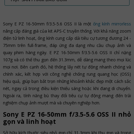
Sony E PZ 16-50mm f/3.5-5.6 OSS II là một
ống kính mirrorless
nâng cấp đáng giá của kit APS-C truyền thống. Với khả năng zoom
điện tử linh hoạt, ống kính cung cấp dải tiêu cự tương đương 24 -
75mm trên full-frame, đáp ứng đa dạng nhu cầu chụp ảnh và
quay phim hàng ngày. E PZ 16-50mm f/3.5-5.6 OSS II chỉ nặng
107g và có thể thu gọn đến 31.3mm, dễ dàng mang theo mọi lúc
mọi nơi. Bên cạnh đó, hệ thống lấy nét tự động nhanh chóng và
chính xác, kết hợp với công nghệ chống rung quang học (OSS)
hiệu quả, giúp bạn bắt trọn những khoảnh khắc đẹp một cách sắc
nét, ngay cả trong điều kiện thiếu sáng hoặc khi đang di chuyển.
Ngoài ra, tính năng bù thay đổi tiêu cự tự động mang đến trải
nghiệm chụp ảnh mượt mà và chuyên nghiệp hơn.
Sony E PZ 16-50mm f/3.5-5.6 OSS II nhỏ
gọn và linh hoạt
Sở hữu kích thước siêu nhỏ gọn chỉ 31,3mm khi thu gọn và trọng