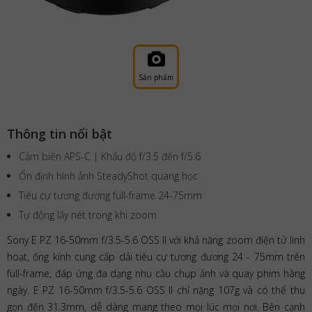
Sản phẩm
Thông tin nổi bật
Cảm biến APS-C | Khẩu độ f/3.5 đến f/5.6
Ổn định hình ảnh SteadyShot quang học
Tiêu cự tương đương full-frame 24-75mm
Tự động lấy nét trong khi zoom
Sony E PZ 16-50mm f/3.5-5.6 OSS II với khả năng zoom điện tử linh
hoạt, ống kính cung cấp dải tiêu cự tương đương 24 - 75mm trên
full-frame, đáp ứng đa dạng nhu cầu chụp ảnh và quay phim hàng
ngày. E PZ 16-50mm f/3.5-5.6 OSS II chỉ nặng 107g và có thể thu
gọn đến 31.3mm, dễ dàng mang theo mọi lúc mọi nơi. Bên cạnh