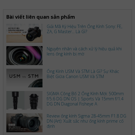
Bài viết liên quan sản phẩm
Giải Mã Ký Hiệu Trên Ống Kính Sony: FE,
ZA, G Master... Là Gì?
Nguyên nhân và cách xử lý hiệu quả khi
lens ống kính bị mờ
Ống Kính USM Và STM Là Gì? Sự Khác
Biệt Giữa Canon USM Và STM
SIGMA Công Bố 2 Ống Kính Mới: 500mm
f/5.6 DG DN OS | Sports Và 15mm f/1.4
DG DN Diagonal Fisheye A
Review ống kính Sigma 28-45mm F1.8 DG
DN (Art): Xuất sắc như ống kính prime cố
định