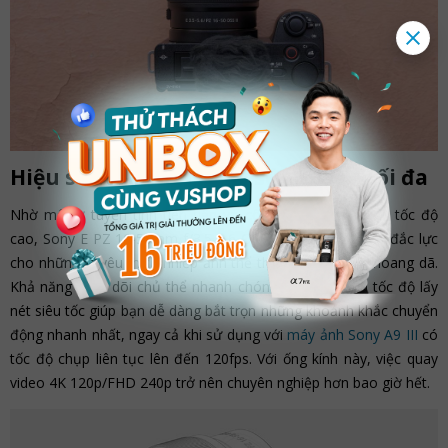
Hiệu suất AF phát huy sức mạnh tối đa
Nhờ mô-tơ tuyến tính tiên tiến và công nghệ điều khiển tốc độ
cao, Sony E PZ 16-50mm f/3.5-5.6 OSS II là một công cụ đắc lực
cho những ai yêu thích nhiếp ảnh thể thao và động vật hoang dã.
Khả năng theo dõi chủ thể nhanh chóng, chính xác và tốc độ lấy
nét siêu tốc giúp bạn dễ dàng bắt trọn những khoảnh khắc chuyển
động nhanh nhất, ngay cả khi sử dụng với
máy ảnh Sony A9 III
có
tốc độ chụp liên tục lên đến 120fps. Với ống kính này, việc quay
video 4K 120p/FHD 240p trở nên chuyên nghiệp hơn bao giờ hết.