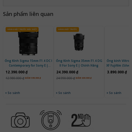
Sản phẩm liên quan
HÀNG ĐẶT TRƯỚC ĐẶC BIỆT
HÀNG ĐẶT TRƯỚC
Ống Kính Sigma 15mm F1.4 DC I
Ống Kính Sigma 35mm F1.4 DG
Ống kính Viltrox
Contemporary for Sony E |
II For Sony E | Chính Hãng
XF Fujifilm (Silve
Chính Hãng
12.390.000 ₫
24.390.000 ₫
3.890.000 ₫
12.980.000 ₫
24.990.000 ₫
GIẢM 590.000 ₫
GIẢM 600.000 ₫
+ So sánh
+ So sánh
+ So sánh