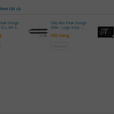
Xem tất cả
eak Design
Dây đeo Peak Design
Slide - Logo Sony -
 Nhập khẩu
(Black) | Chính Hãng
g
Hết hàng
Đặt mua