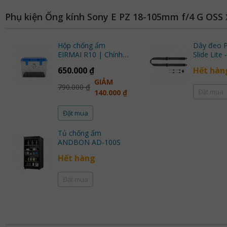
Phụ kiện Ống kính Sony E PZ 18-105mm f/4 G OSS
Hộp chống ẩm
Dây đeo P
EIRMAI R10 | Chính
Slide Lite - SLL-BK-3
Hãng
(Black) |
650.000 ₫
Hết hàn
GIẢM
790.000 ₫
Đặt mua
140.000 ₫
Đặt mua
Tủ chống ẩm
ANDBON AD-100S
Hết hàng
Đặt mua