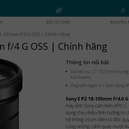
CH
ĐỒ CŨ CHẤT
KHUYẾN 
8-105mm f/4 G OSS | Chính hãng
 f/4 G OSS | Chính hãng
Thông tin nổi bật
Dải tiêu cự: 27-157,5mm (tương
Full-Frame)
Ống kính ngàm E / Định dạng A
Sony E PZ 18-105mm F/4.0 G
máy ảnh Sony cảm biến APS-C. 
dụng cho nhiều tình huống từ c
hệ thống zoom điện tử độc quy
cùng những cảnh quay mượt mà 