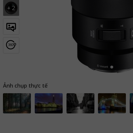
+
2
36
0
Ảnh chụp thực tế