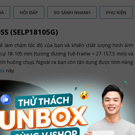
IÁ
HỎI ĐÁP
SO SÁNH NHANH
PHỤ KIỆN
SS (SELP18105G)
thể làm chậm tốc độ của bạn và khiến chất lượng hình ảnh
u cự 18-105 mm (tương đương full-frame = 27-157,5 mm) và
tình huống chụp. Ngoài ra bạn còn tận dụng được tính năng
ss
này.