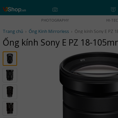
Skip
to
content
PHOTOGRAPHY
HI-TE
Trang chủ
›
Ống Kính Mirrorless
›
Ống kính Sony E PZ 1
Ống kính Sony E PZ 18-105mm