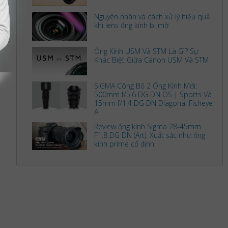
Nguyên nhân và cách xử lý hiệu quả
khi lens ống kính bị mờ
Ống Kính USM Và STM Là Gì? Sự
Khác Biệt Giữa Canon USM Và STM
SIGMA Công Bố 2 Ống Kính Mới:
500mm f/5.6 DG DN OS | Sports Và
15mm f/1.4 DG DN Diagonal Fisheye
A
Review ống kính Sigma 28-45mm
F1.8 DG DN (Art): Xuất sắc như ống
kính prime cố định