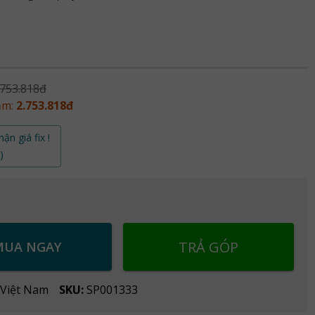
.753.818đ
ảm:
2.753.818đ
ận giá fix !
)
TRẢ GÓP
MUA NGAY
 Việt Nam
SKU:
SP001333