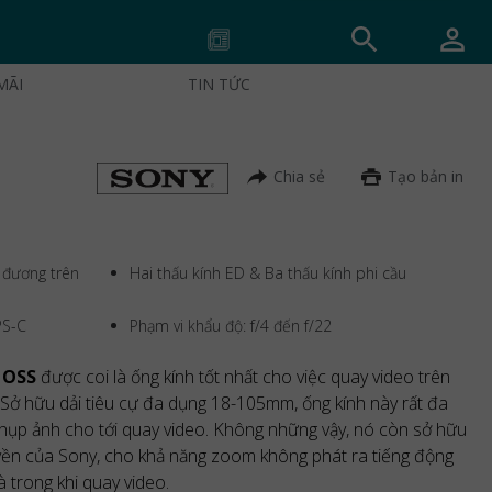
MÃI
TIN TỨC
Chia sẻ
Tạo bản in
 đương trên
Hai thấu kính ED & Ba thấu kính phi cầu
PS-C
Phạm vi khẩu độ: f/4 đến f/22
 OSS
được coi là ống kính tốt nhất cho việc quay video trên
Sở hữu dải tiêu cự đa dụng 18-105mm, ống kính này rất đa
hụp ảnh cho tới quay video. Không những vậy, nó còn sở hữu
ền của Sony, cho khả năng zoom không phát ra tiếng động
trong khi quay video.