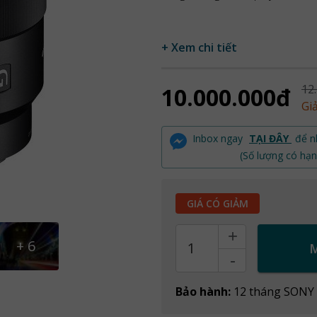
+ Xem chi tiết
12
10.000.000đ
Gi
Inbox ngay
TẠI ĐÂY
để nh
(Số lượng có hạn
GIÁ CÓ GIẢM
+
Count
+
6
-
Bảo hành:
12 tháng SONY