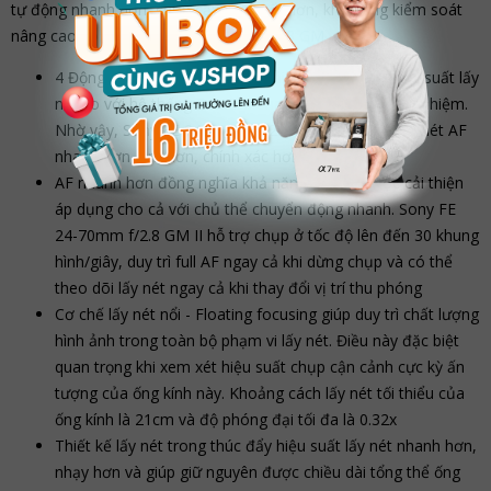
tự động nhanh hơn, chụp cận cảnh tốt hơn, khả năng kiểm soát
nâng cao so với
Sony FE 24-70mm f/2.8 GM
.
4 Động cơ tuyến tính XD giúp cải thiện đáng kể hiệu suất lấy
nét so với hệ thống DDSSM của người anh em tiền nhiệm.
Nhờ vậy, ​Sony FE 24-70mm f/2.8 GM II tự động lấy nét AF
nhanh hơn, êm hơn, chính xác hơn
AF nhanh hơn đồng nghĩa khả năng lấy nét được cải thiện
áp dụng cho cả với chủ thể chuyển động nhanh. Sony FE
24-70mm f/2.8 GM II hỗ trợ chụp ở tốc độ lên đến 30 khung
hình/giây, duy trì full AF ngay cả khi dừng chụp và có thể
theo dõi lấy nét ngay cả khi thay đổi vị trí thu phóng
Cơ chế lấy nét nổi - Floating focusing giúp duy trì chất lượng
hình ảnh trong toàn bộ phạm vi lấy nét. Điều này đặc biệt
quan trọng khi xem xét hiệu suất chụp cận cảnh cực kỳ ấn
tượng của ống kính này. Khoảng cách lấy nét tối thiểu của
ống kính là 21cm và độ phóng đại tối đa là 0.32x
Thiết kế lấy nét trong thúc đẩy hiệu suất lấy nét nhanh hơn,
nhạy hơn và giúp giữ nguyên được chiều dài tổng thể ống