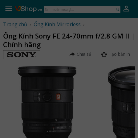
Skip
to
Bạn
content
muốn
mua
Trang chủ
›
Ống Kính Mirrorless
›
gì...
Ống Kính Sony FE 24-70mm f/2.8 GM II |
Chính hãng
Chia sẻ
Tạo bản in