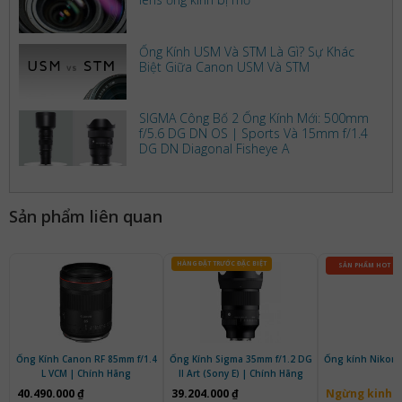
Ống Kính USM Và STM Là Gì? Sự Khác
Biệt Giữa Canon USM Và STM
SIGMA Công Bố 2 Ống Kính Mới: 500mm
f/5.6 DG DN OS | Sports Và 15mm f/1.4
DG DN Diagonal Fisheye A
Sản phẩm liên quan
HÀNG ĐẶT TRƯỚC ĐẶC BIỆT
SẢN PHẨM HOT
Ống Kính Canon RF 85mm f/1.4
Ống Kính Sigma 35mm f/1.2 DG
Ống kính Nikon 
L VCM | Chính Hãng
II Art (Sony E) | Chính Hãng
40.490.000 ₫
39.204.000 ₫
Ngừng kinh 