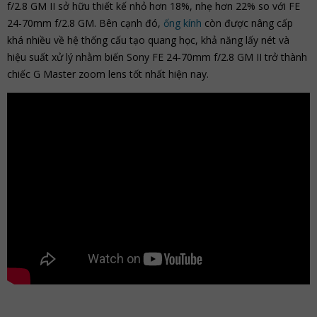
f/2.8 GM II sở hữu thiết kế nhỏ hơn 18%, nhẹ hơn 22% so với FE
24-70mm f/2.8 GM. Bên cạnh đó,
ống kính
còn được nâng cấp
khá nhiều về hệ thống cấu tạo quang học, khả năng lấy nét và
hiệu suất xử lý nhằm biến Sony FE 24-70mm f/2.8 GM II trở thành
chiếc G Master zoom lens tốt nhất hiện nay.