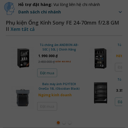
Hỗ trợ đặt hàng:
Vui lòng liên hệ chi nhánh
Danh sách chi nhánh
Phụ kiện Ống Kính Sony FE 24-70mm f/2.8 GM
II
Xem tất cả
Tủ chống ẩm ANDBON AB-
Tủ ch
50C | 50L | Chính Hãng
1.990.000 ₫
Hết h
2.450.000 ₫
GIẢM 460.000 ₫
Đặt 
Đặt mua
Tủ ch
Balo máy ảnh PGYTECH
80
OneGo 18L (Obsidian Black)
3.350.
Ngừng kinh doanh
Đặt 
Đặt mua