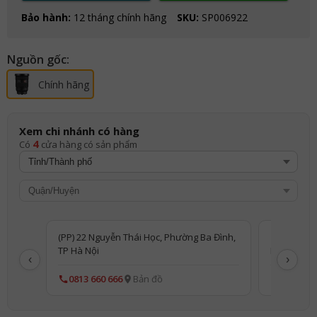
Bảo hành:
12 tháng chính hãng
SKU:
SP006922
Nguồn gốc:
Chính hãng
Xem chi nhánh có hàng
4
Có
cửa hàng có sản phẩm
(PP) 22 Nguyễn Thái Học, Phường Ba Đình,
127B Lương
TP Hà Nội
Phòng
‹
›
0813 660 666
Bản đồ
0819505