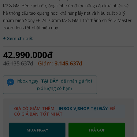
f/2.8 GM. Bên cạnh đó, ống kính còn được nâng cấp khá nhiều về
hệ thống cấu tạo quang học, khả năng lấy nét và hiệu suất xử lý
nhằm biến Sony FE 24-70mm f/2.8 GM II trở thành chiếc G Master
zoom lens tốt nhất hiện nay.
+ Xem chi tiết
42.990.000đ
46.135.637đ
Giảm:
3.145.637đ
Inbox ngay
TẠI ĐÂY
để nhận giá fix !
(Số lượng có hạn)
GIÁ CÓ GIẢM THÊM
-
INBOX VJSHOP TẠI ĐÂY
ĐỂ
CÓ GIÁ BÁN TỐT NHẤT
MUA NGAY
TRẢ GÓP