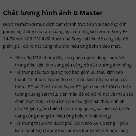
Chất lượng hình ảnh G Master
Được ra mắt với mục đích cạnh tranh trực tiếp với các ống kính
prime, hệ thống cấu tạo quang học của ống kính zoom Sony FE
24-70mm f/2.8 GM II đã được nhà Sony cải tiến để cung cấp độ
phân giải, độ rõ nét cũng như cho hiệu ứng bokeh đẹp nhất.
Khẩu độ f/2.8 không đổi, cho phép người dùng chụp ảnh
trong điều kiện ánh sáng yếu cùng độ sâu trường ảnh nông
Hệ thống cấu tạo quang học bao gồm 20 thấu kính xếp
thành 15 nhóm. Trong đó có 2 thấu kính độ phân tán cực
thấp - ED và 2 thấu kính Super ED giúp hạn chế tối đa thiện
tượng quang sai màu, viền màu để có độ rõ nét và màu sắc
chân thực hơn; 5 thấu kính phi cầu gồm hai thấu kính phi
cầu XA giúp giảm thiểu hiện tượng quang sai hình cầu, biến
dạng cũng như giảm hiệu ứng bokeh “onion ring)
Hệ thống thấu kính được phủ lớp Nano AR Coating II giúp
kiểm soát hiện tượng lóa sáng và bóng mờ, kết hợp cùng