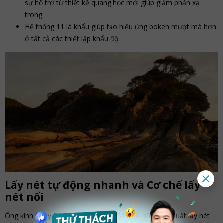
sự hỗ trợ từ thiết kế quang học mới giúp giảm phản xạ
trong
Hệ thống 11 lá khẩu giúp tạo hiệu ứng bokeh mượt mà hơn
ở tất cả các thiết lập khẩu độ
Lấy nét tự động nhanh và Cơ chế lấy
nét nổi
Ống kính ​Sony FE 24-70mm f/2.8 GM II sở hữu hiệu suất lấy nét