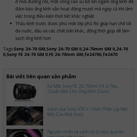
ở mỗi đường nối, một vòng cao su bịt kín ngàm ống kính để
đảm bảo ống kính vẫn hoạt động mượt mà ngay cả khi làm
việc trong điều kiện thời tiết khắc nghiệt
Thấu kính trước được phủ một lớp phủ flo giúp hạn chế tối
đa nước, dầu và các chất bẩn khác, đồng thời giúp dễ làm
sạch ống kính hơn
Tags:
Sony 24-70 GM,Sony 24-70 GM II,24-70mm GM II,24-70
II,Sony FE 24-70 GM II,FE 24-70mm GM,fe2470ii,fe2470
Bài viết liên quan sản phẩm
Ra Mắt Sony FE 20-70mm f/4 G Tiêu
Chuẩn Mới Cho Ống Kính Zoom
Đánh Giá Sony A7R V: Chiến Thần Lấy Nét
Mới Của Nhà Sony
Nguyên nhân và cách xử lý hiệu quả khi
lens ống kính bị mờ