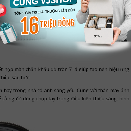
kết hợp màn chắn khẩu độ tròn 7 lá giúp tạo nên hiệu ứng
chiều sâu hơn.
êm hay trong nhà có ánh sáng yếu. Cùng với thân máy ảnh
ể cả người dùng chụp tay trong điều kiện thiếu sáng, hình
.