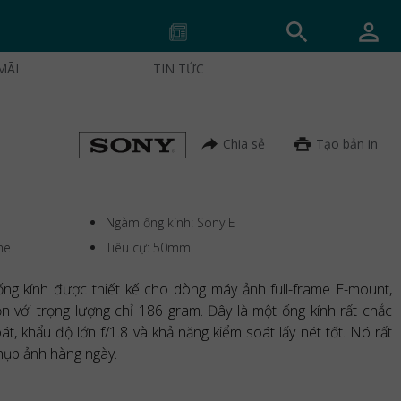
MÃI
TIN TỨC
Chia sẻ
Tạo bản in
Ngàm ống kính: Sony E
me
Tiêu cự: 50mm
ng kính được thiết kế cho dòng máy ảnh full-frame E-mount,
 với trọng lượng chỉ 186 gram. Đây là một ống kính rất chắc
t, khẩu độ lớn f/1.8 và khả năng kiểm soát lấy nét tốt. Nó rất
hụp ảnh hàng ngày.