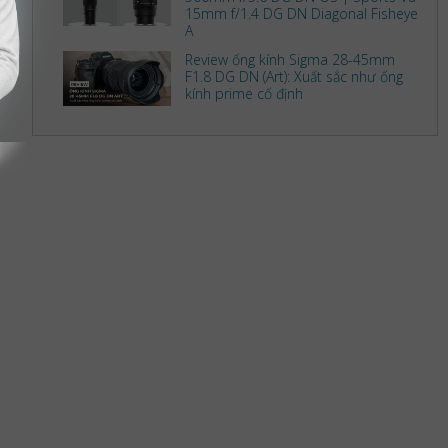
15mm f/1.4 DG DN Diagonal Fisheye
A
Review ống kính Sigma 28-45mm
F1.8 DG DN (Art): Xuất sắc như ống
kính prime cố định