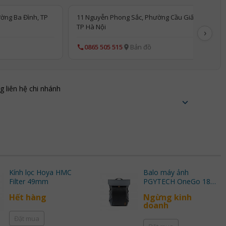
ờng Ba Đình, TP
11 Nguyễn Phong Sắc, Phường Cầu Giấy,
TP Hà Nội
›
0865 505 515
Bản đồ
ng liên hệ chi nhánh
Kính lọc Hoya HMC
Balo máy ảnh
Filter 49mm
PGYTECH OneGo 18L
(Obsidian Black)
Hết hàng
Ngừng kinh
doanh
Đặt mua