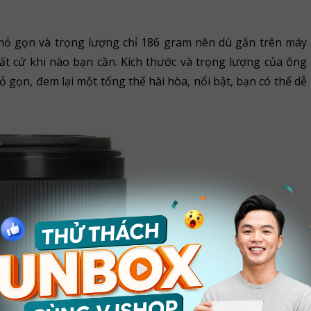
 nhỏ gọn và trọng lượng chỉ 186 gram nên dù gắn trên máy
ất cứ khi nào bạn cần. Kích thước và trọng lượng của ống
 gọn, đem lại một tổng thể hài hòa, nổi bật, bạn có thể dễ