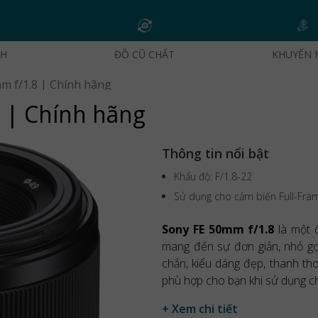
CH
ĐỒ CŨ CHẤT
KHUYẾN 
m f/1.8 | Chính hãng
 | Chính hãng
Thông tin nổi bật
Khẩu độ: F/1.8-22
Sử dụng cho cảm biến Full-Fra
Sony FE 50mm f/1.8
là một ố
mang đến sự đơn giản, nhỏ gọn
chắn, kiểu dáng đẹp, thanh thoá
phù hợp cho bạn khi sử dụng c
+ Xem chi tiết