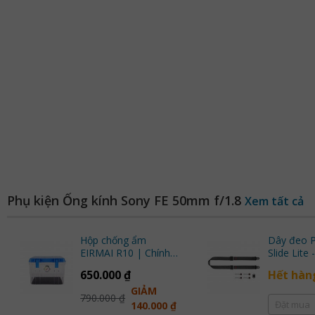
Phụ kiện Ống kính Sony FE 50mm f/1.8
Xem tất cả
Hộp chống ẩm
Dây đeo P
EIRMAI R10 | Chính
Slide Lite - SLL-BK-3
Hãng
(Black) |
650.000 ₫
Hết hàn
GIẢM
790.000 ₫
Đặt mua
140.000 ₫