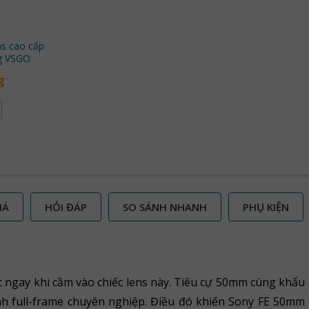
ns cao cấp
g VSGO
g
IÁ
HỎI ĐÁP
SO SÁNH NHANH
PHỤ KIỆN
 ngay khi cầm vào chiếc lens này. Tiêu cự 50mm cùng khẩu
nh full-frame chuyên nghiệp. Điều đó khiến Sony FE 50mm