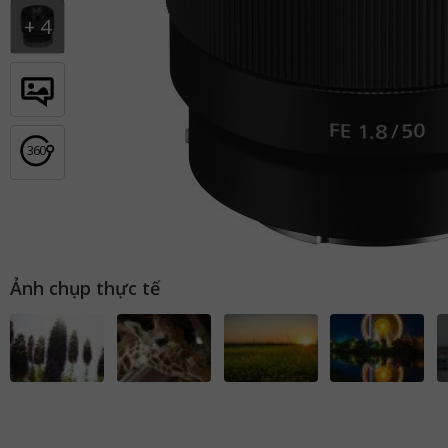
+
4
36
0
Ảnh chụp thực tế