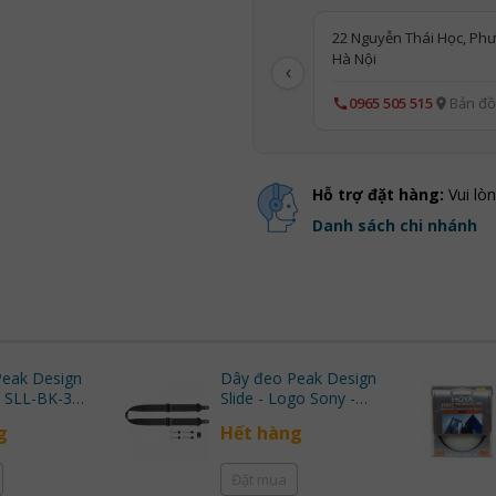
22 Nguyễn Thái Học, Phư
Hà Nội
‹
0965 505 515
Bản đồ
Hỗ trợ đặt hàng:
Vui lò
Danh sách chi nhánh
eak Design
Dây đeo Peak Design
Slide - Logo Sony -
 Nhập khẩu
(Black) | Chính Hãng
g
Hết hàng
Đặt mua