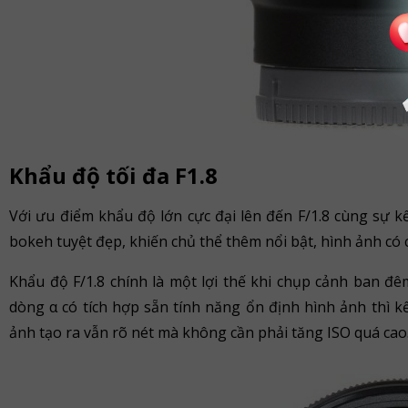
Khẩu độ tối đa F1.8
Với ưu điểm khẩu độ lớn cực đại lên đến F/1.8 cùng sự 
bokeh tuyệt đẹp, khiến chủ thể thêm nổi bật, hình ảnh có 
Khẩu độ F/1.8 chính là một lợi thế khi chụp cảnh ban đ
dòng α có tích hợp sẵn tính năng ổn định hình ảnh thì k
ảnh tạo ra vẫn rõ nét mà không cần phải tăng ISO quá cao