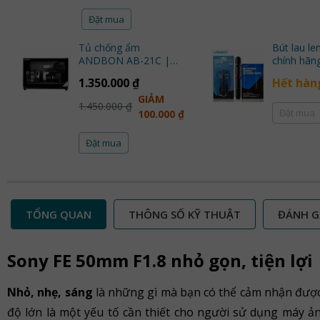
Đặt mua
Tủ chống ẩm
Bút lau le
ANDBON AB-21C |
chính hãn
20L | Chính Hãng
1.350.000 ₫
Hết hàn
GIẢM
1.450.000 ₫
Đặt mua
100.000 ₫
Đặt mua
TỔNG QUAN
THÔNG SỐ KỸ THUẬT
ĐÁNH G
Sony FE 50mm F1.8 nhỏ gọn, tiện lợi
Nhỏ, nhẹ, sáng
là những gì mà bạn có thể cảm nhận được
độ lớn là một yếu tố cần thiết cho người sử dụng máy ả