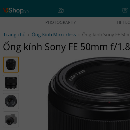
Skip
to
content
PHOTOGRAPHY
HI-TE
Trang chủ
›
Ống Kính Mirrorless
›
Ống kính Sony FE 50m
Ống kính Sony FE 50mm f/1.8