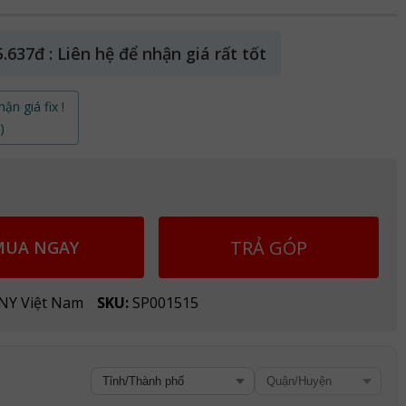
5.637đ : Liên hệ để nhận giá rất tốt
ận giá fix !
)
TRẢ GÓP
MUA NGAY
ONY Việt Nam
SKU:
SP001515