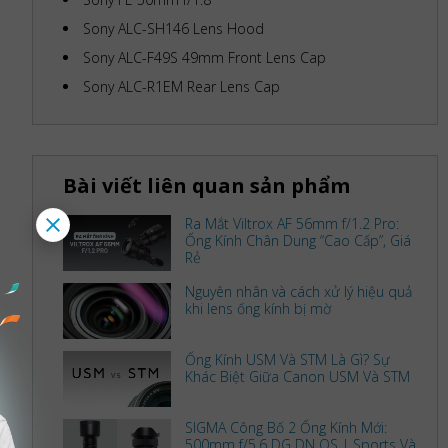
Sony ALC-SH146 Lens Hood
Sony ALC-F49S 49mm Front Lens Cap
Sony ALC-R1EM Rear Lens Cap
Bài viết liên quan sản phẩm
Ra Mắt Viltrox AF 56mm f/1.2 Pro:
Ống Kính Chân Dung “Cao Cấp”, Giá
Rẻ
Nguyên nhân và cách xử lý hiệu quả
khi lens ống kính bị mờ
Ống Kính USM Và STM Là Gì? Sự
Khác Biệt Giữa Canon USM Và STM
SIGMA Công Bố 2 Ống Kính Mới:
500mm f/5.6 DG DN OS | Sports Và