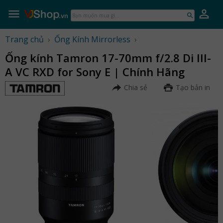
Skip
to
Bạn
content
muốn
mua
Trang chủ
›
Ống Kính Mirrorless
›
gì...
Ống kính Tamron 17-70mm f/2.8 Di III-
A VC RXD for Sony E | Chính Hãng
Chia sẻ
Tạo bản in