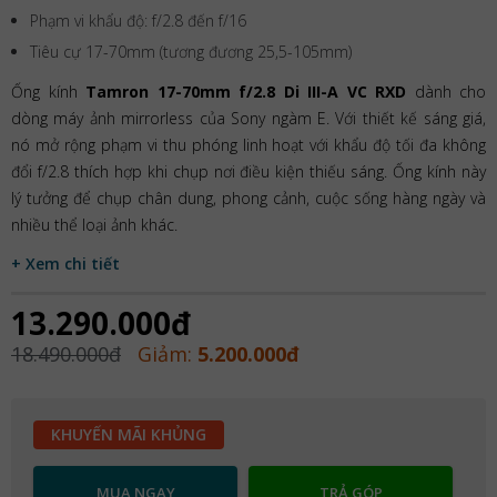
Phạm vi khẩu độ: f/2.8 đến f/16
Tiêu cự 17-70mm (tương đương 25,5-105mm)
Ống kính
Tamron 17-70mm f/2.8 Di III-A VC RXD
dành cho
dòng máy ảnh mirrorless của Sony ngàm E. Với thiết kế sáng giá,
nó mở rộng phạm vi thu phóng linh hoạt với khẩu độ tối đa không
đổi f/2.8 thích hợp khi chụp nơi điều kiện thiếu sáng. Ống kính này
lý tưởng để chụp chân dung, phong cảnh, cuộc sống hàng ngày và
nhiều thể loại ảnh khác.
+ Xem chi tiết
13.290.000đ
18.490.000đ
Giảm:
5.200.000đ
KHUYẾN MÃI KHỦNG
MUA NGAY
TRẢ GÓP