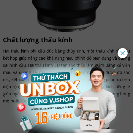
Chất lượng thấu kính
Hai thấu kính phi cầu đúc bằng thủy tinh, một thấu kính phi cầu
kết hợp giúp nâng cao khả năng hiệu chỉnh độ biến dạng và quang
sai hình cầu. Hai thấu kính LD tán sắc thấp làm giảm đáng kể viền
màu và quang sai màu trong phạm vi zoom để đạt được độ sắc
nét, kết xuất màu chính xác. Ngoài ra, lớp phủ chống phản xạ trên
diện rộng BBAR cũng được áp dụng trên các thấu kính riêng lẻ
giúp ngăn chặn các phản xạ bên trong cũng như hiện tượng bóng
mờ hoặc lóa sáng.