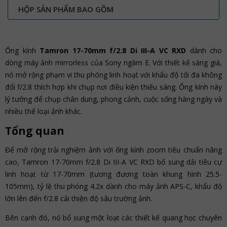
HỘP SẢN PHẨM BAO GỒM
Ống kính
Tamron 17-70mm f/2.8 Di III-A VC RXD
dành cho
dòng máy ảnh mirrorless của Sony ngàm E. Với thiết kế sáng giá,
nó mở rộng phạm vi thu phóng linh hoạt với khẩu độ tối đa không
đổi f/2.8 thích hợp khi chụp nơi điều kiện thiếu sáng. Ống kính này
lý tưởng để chụp chân dung, phong cảnh, cuộc sống hàng ngày và
nhiều thể loại ảnh khác.
Tổng quan
Để mở rộng trải nghiệm ảnh với ống kính zoom tiêu chuẩn nâng
cao, Tamron 17-70mm f/2.8 Di III-A VC RXD bổ sung dải tiêu cự
linh hoạt từ 17-70mm (tương đương toàn khung hình 25.5-
105mm), tỷ lệ thu phóng 4.2x dành cho máy ảnh APS-C, khẩu độ
lớn lên đến f/2.8 cải thiện độ sâu trường ảnh.
Bên cạnh đó, nó bổ sung một loạt các thiết kế quang học chuyên