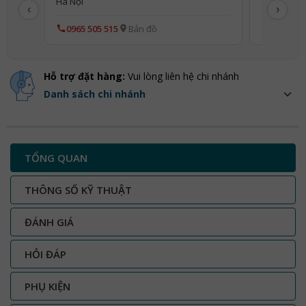
Hà Nội
TP Hà Nội
‹
›
0965 505 515
Bản đồ
0865 505
Hỗ trợ đặt hàng:
Vui lòng liên hệ chi nhánh
Danh sách chi nhánh
TỔNG QUAN
THÔNG SỐ KỸ THUẬT
ĐÁNH GIÁ
HỎI ĐÁP
PHỤ KIỆN