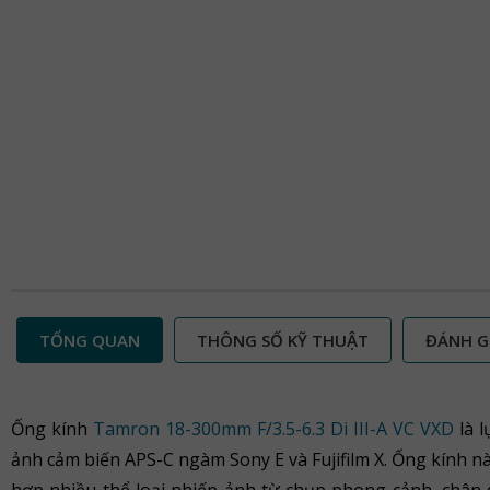
TỔNG QUAN
THÔNG SỐ KỸ THUẬT
ĐÁNH G
Ống kính
Tamron 18-300mm F/3.5-6.3 Di III-A VC VXD
là 
ảnh cảm biến APS-C ngàm Sony E và Fujifilm X. Ống kính 