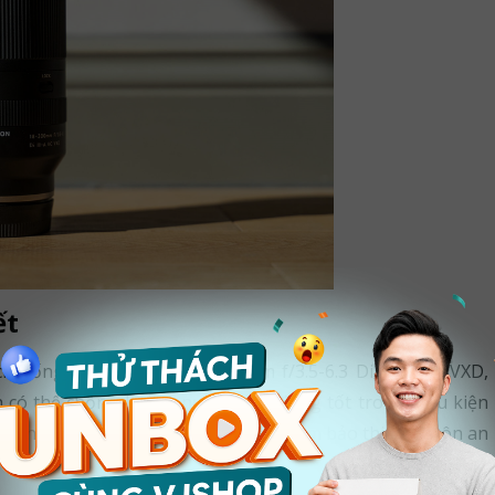
ết
ho ống kính Tamron 18-300mm f/3.5-6.3 Di III-A VC VXD,
 có thể chống bụi và nước, hoạt động tốt trong điều kiện
ng kính khi đi chụp ảnh ngoại cảnh, đảm bảo thiết bị luôn an