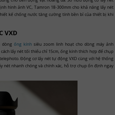
 dung cho đến động vật hoang dã. Sở hữu động cơ lấy nét
định hình ảnh VC, Tamron 18-300mm cho khả năng lấy nét
iết kế chống nước tăng cường tính bền bỉ của thiết bị khi
VC VXD
là dòng
ống kính
siêu zoom linh hoạt cho dòng máy ảnh
cách lấy nét tối thiểu chỉ 15cm, ống kính thích hợp để chụp
elephoto. Động cơ lấy nét tự động VXD cùng với hệ thống
ấy nét nhanh chóng và chính xác, hỗ trợ chụp ổn định ngay