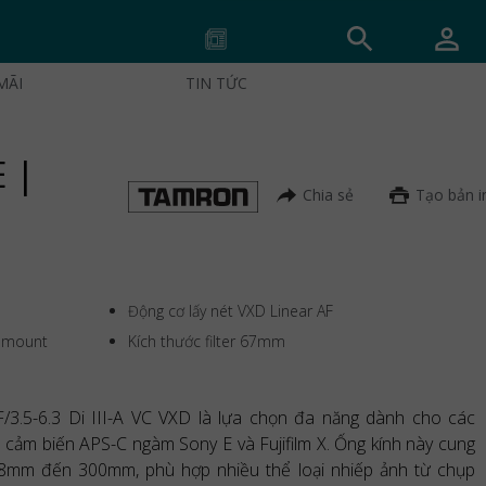
MÃI
TIN TỨC
E |
Chia sẻ
Tạo bản i
Động cơ lấy nét VXD Linear AF
X-mount
Kích thước filter 67mm
3.5-6.3 Di III-A VC VXD là lựa chọn đa năng dành cho các
 cảm biến APS-C ngàm Sony E và Fujifilm X. Ống kính này cung
18mm đến 300mm, phù hợp nhiều thể loại nhiếp ảnh từ chụp