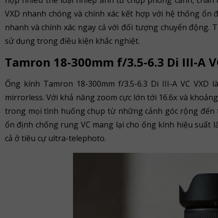
hợp nhiều thể loại nhiếp ảnh từ chụp phong cảnh, chân
VXD nhanh chóng và chính xác kết hợp với hệ thống ổn 
nhanh và chính xác ngay cả với đối tượng chuyển động. Th
sử dụng trong điều kiện khắc nghiệt.
Tamron 18-300mm f/3.5-6.3 Di III-A 
Ống kính Tamron 18-300mm f/3.5-6.3 Di III-A VC VXD 
mirrorless. Với khả năng zoom cực lớn tới 16.6x và khoảng 
trong mọi tình huống chụp từ những cảnh góc rộng đến t
ổn định chống rung VC mang lại cho ống kính hiệu suất l
cả ở tiêu cự ultra-telephoto.