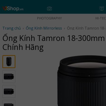
Skip
to
content
PHOTOGRAPHY
HI-TE
Trang chủ
›
Ống Kính Mirrorless
›
Ống Kính Tamron 18-300mm F/3
Chính Hãng