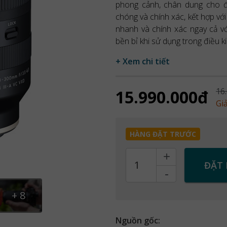
phong cảnh, chân dung cho đ
chóng và chính xác, kết hợp v
nhanh và chính xác ngay cả vớ
bền bỉ khi sử dụng trong điều ki
+ Xem chi tiết
16
15.990.000đ
Gi
HÀNG ĐẶT TRƯỚC
+
Count
ĐẶT
-
+
8
Nguồn gốc: