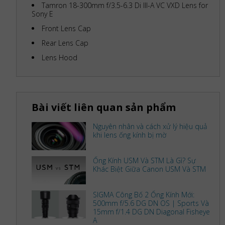
Tamron 18-300mm f/3.5-6.3 Di III-A VC VXD Lens for
Sony E
Front Lens Cap
Rear Lens Cap
Lens Hood
Bài viết liên quan sản phẩm
Nguyên nhân và cách xử lý hiệu quả
khi lens ống kính bị mờ
Ống Kính USM Và STM Là Gì? Sự
Khác Biệt Giữa Canon USM Và STM
SIGMA Công Bố 2 Ống Kính Mới:
500mm f/5.6 DG DN OS | Sports Và
15mm f/1.4 DG DN Diagonal Fisheye
A